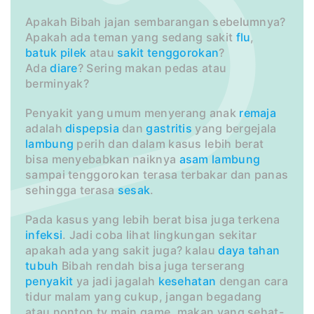
Apakah Bibah jajan sembarangan sebelumnya?
Apakah ada teman yang sedang sakit
flu
,
batuk
pilek
atau
sakit tenggorokan
?
Ada
diare
? Sering makan pedas atau
berminyak?
Penyakit yang umum menyerang anak
remaja
adalah
dispepsia
dan
gastritis
yang bergejala
lambung
perih dan dalam kasus lebih berat
bisa menyebabkan naiknya
asam lambung
sampai tenggorokan terasa terbakar dan panas
sehingga terasa
sesak
.
Pada kasus yang lebih berat bisa juga terkena
infeksi
. Jadi coba lihat lingkungan sekitar
apakah ada yang sakit juga? kalau
daya tahan
tubuh
Bibah rendah bisa juga terserang
penyakit
ya jadi jagalah
kesehatan
dengan cara
tidur malam yang cukup, jangan begadang
atau nonton tv main game, makan yang sehat-