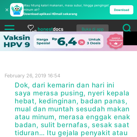
Mau hitung kalori makanan, masa subur, hingga pengingat
✕
minum air?
Download
Download aplikasi HDmall sekarang
Buka di app
February 26, 2019 16:54
Dok, dari kemarin dan hari ini
saya merasa pusing, nyeri kepala
hebat, kedinginan, badan panas,
mual dan muntah sesudah makan
atau minum, merasa enggak enak
badan, sulit bernafas, sesak saat
tiduran… Itu gejala penyakit atau