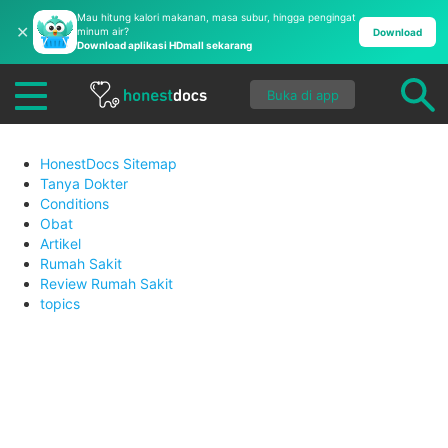
Mau hitung kalori makanan, masa subur, hingga pengingat
✕
minum air?
Download
Download aplikasi HDmall sekarang
Buka di app
HonestDocs Sitemap
Tanya Dokter
Conditions
Obat
Artikel
Rumah Sakit
Review Rumah Sakit
topics