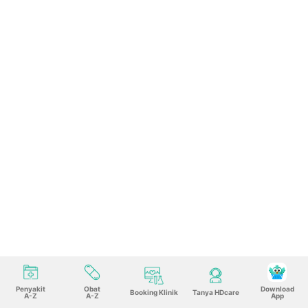
Penyakit
Obat
Download
Booking Klinik
Tanya HDcare
A-Z
A-Z
App