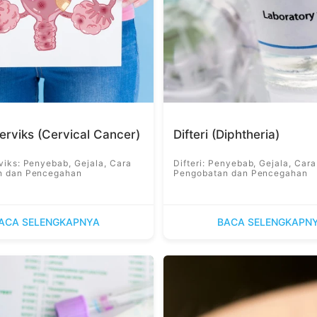
erviks (Cervical Cancer)
Difteri (Diphtheria)
viks: Penyebab, Gejala, Cara
Difteri: Penyebab, Gejala, Cara
n dan Pencegahan
Pengobatan dan Pencegahan
ACA SELENGKAPNYA
BACA SELENGKAPN