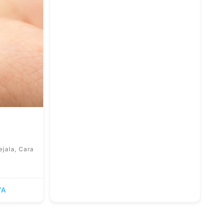
jala, Cara
YA