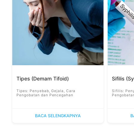
Tipes (Demam Tifoid)
Sifilis (S
Tipes: Penyebab, Gejala, Cara
Sifilis: Pe
Pengobatan dan Pencegahan
Pengobata
BACA SELENGKAPNYA
B