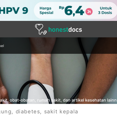
kel
it, obat-obatan, rumah sakit, dan artikel kesehatan lainny