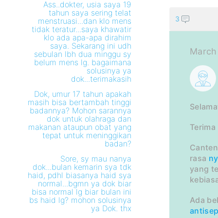
Ass..dokter, usia saya 19
tahun saya sering telat
3
menstruasi...dan klo mens
tidak teratur...saya khawatir
klo ada apa-apa dirahim
saya. Sekarang ini udh
March
sebulan lbh dua minggu sy
belum mens lg. bagaimana
solusinya ya
dok...terimakasih
Dok, umur 17 tahun apakah
masih bisa bertambah tinggi
Selama
badannya? Mohon sarannya
dok untuk olahraga dan
makanan ataupun obat yang
Terima
tepat untuk meninggikan
badan?
Cante
rasa
ny
Sore, sy mau nanya
dok...bulan kemarin sya tdk
yang te
haid, pdhl biasanya haid sya
kebiasa
normal...bgmn ya dok biar
bisa normal lg biar bulan ini
bs haid lg? mohon solusinya
Ada be
ya Dok. thx
antisep