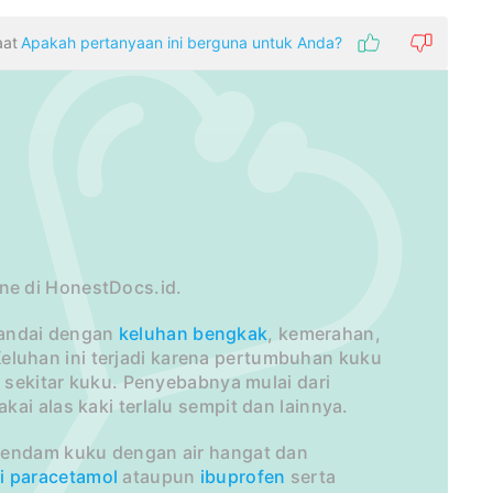
aat
Apakah pertanyaan ini berguna untuk Anda?
ne di HonestDocs.id.
andai dengan
keluhan
bengkak
, kemerahan,
Keluhan ini terjadi karena pertumbuhan kuku
i sekitar kuku. Penyebabnya mulai dari
ai alas kaki terlalu sempit dan lainnya.
erendam kuku dengan air hangat dan
i
paracetamol
ataupun
ibuprofen
serta