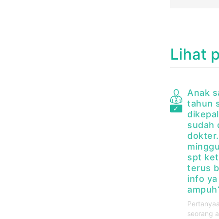
Lihat 
Anak s
tahun 
dikepa
sudah d
dokter
minggu
spt ke
terus 
info ya
ampuh
Pertanyaa
seorang a