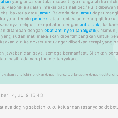
luhan
yang anda ceritakan sepertinya mengarah ke infeksi
ia. Paronikia adalah infeksi pada nail bed/ kulit dibawa
feksi bakteria atau
jamur
. Bakteria dan
jamur
dapat mengi
ku yang terlalu
pendek
, atau kebiasaan menggigit kuku.
ksananya meliputi pengobatan dengan
antibiotik
jika kar
an ditambah dengan
obat anti nyeri
(
analgetik
). Namun j
 yang sudah mati maka akan dipertimbangkan untuk pen
sakan diri ke dokter untuk agar diberikan terapi yang pa
an jawaban dari saya, semoga bermanfaat. SIlahkan bert
atau masih ada yang ingin ditanyakan.
jawaban yang lebih lengkap dengan konsultasi langsung dengan dokter di rum
er 14, 2019 15:43
t nya daging sebelah kuku keluar dan rasanya sakit bet