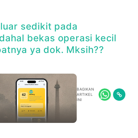
luar sedikit pada
ahal bekas operasi kecil
atnya ya dok. Mksih??
BAGIKAN
ARTIKEL
INI