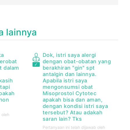
a lainnya
ka
Dok, istri saya alergi
berobat
dengan obat-obatan yang
it dalam
berakhiran "gin" spt
antalgin dan lainnya.
kasih
Apabila istri saya
tapi
mengonsumsi obat
pakah
Misoprostol Cytotec
ohon
apakah bisa dan aman,
dengan kondisi istri saya
tersebut? Atau adakah
 oleh
saran lain? Tks
Pertanyaan ini telah dijawab oleh