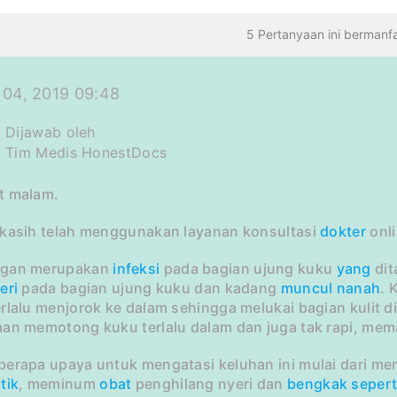
5 Pertanyaan ini bermanf
 04, 2019 09:48
Dijawab oleh
Tim Medis HonestDocs
t malam.
 kasih telah menggunakan layanan konsultasi
dokter
onli
ngan merupakan
infeksi
pada bagian ujung kuku
yang
dit
eri
pada bagian ujung kuku dan kadang
muncul
nanah
. 
rlalu menjorok ke dalam sehingga melukai bagian kulit d
an memotong kuku terlalu dalam dan juga tak rapi, memak
berapa upaya untuk mengatasi keluhan ini mulai dari m
tik
, meminum
obat
penghilang nyeri dan
bengkak
sepert