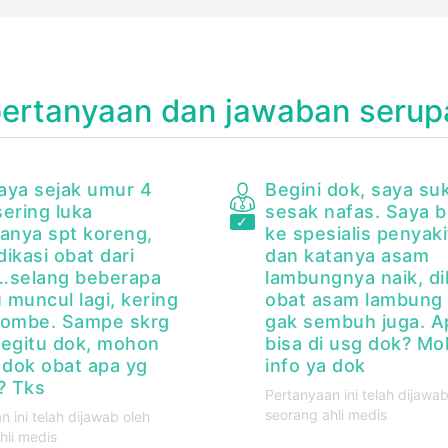
pertanyaan dan jawaban serup
aya sejak umur 4
Begini dok, saya su
sering luka
sesak nafas. Saya 
lanya spt koreng,
ke spesialis penyak
ikasi obat dari
dan katanya asam
…selang beberapa
lambungnya naik, di
 muncul lagi, kering
obat asam lambung 
tombe. Sampe skrg
gak sembuh juga. A
begitu dok, mohon
bisa di usg dok? M
 dok obat apa yg
info ya dok
? Tks
Pertanyaan ini telah dijawab
seorang ahli medis
n ini telah dijawab oleh
hli medis