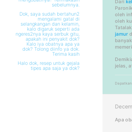
Dari
ke
sebelumnya.
Paronik
Dok, saya sudah bertahun2
oleh in
mengalami gatal di
oleh ku
selangkangan dan kelamin,
Tatala
kalo digaruk seperti ada
ngeres2nya kaya serbuk gitu,
jamur
d
apakah ini penyakit dok?
banyak
Kalo iya obatnya apa ya
memerik
dok? Tolong diinfo ya dok.
Terima kasih
Demiki
Halo dok, resep untuk gejala
jelas, 
tipes apa saja ya dok?
Dapatkan 
Decemb
Apa oba