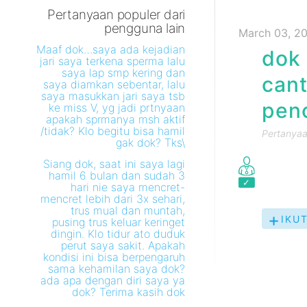
Pertanyaan populer dari
pengguna lain
March 03, 2
Maaf dok…saya ada kejadian
dok 
jari saya terkena sperma lalu
saya lap smp kering dan
cant
saya diamkan sebentar, lalu
saya masukkan jari saya tsb
pen
ke miss V, yg jadi prtnyaan
apakah sprmanya msh aktif
/tidak? Klo begitu bisa hamil
Pertanyaan
gak dok? Tks\
Siang dok, saat ini saya lagi
hamil 6 bulan dan sudah 3
hari nie saya mencret-
mencret lebih dari 3x sehari,
trus mual dan muntah,
IKUT
pusing trus keluar keringet
dingin. Klo tidur ato duduk
PER
perut saya sakit. Apakah
INI
kondisi ini bisa berpengaruh
sama kehamilan saya dok?
ada apa dengan diri saya ya
dok? Terima kasih dok