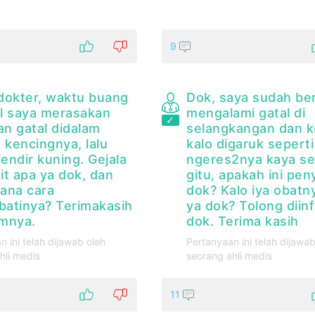
9
dokter, waktu buang
Dok, saya sudah be
il saya merasakan
mengalami gatal di
an gatal didalam
selangkangan dan k
 kencingnya, lalu
kalo digaruk seperti
lendir kuning. Gejala
ngeres2nya kaya s
it apa ya dok, dan
gitu, apakah ini pen
ana cara
dok? Kalo iya obatn
atinya? Terimakasih
ya dok? Tolong diin
mnya.
dok. Terima kasih
n ini telah dijawab oleh
Pertanyaan ini telah dijawab
hli medis
seorang ahli medis
11