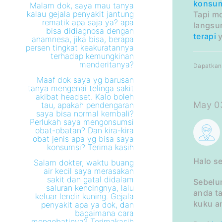
konsu
Malam dok, saya mau tanya
kalau gejala penyakit jantung
Tapi m
rematik apa saja ya? apa
langsun
bisa didiagnosa dengan
terapi
y
anamnesa, jika bisa, berapa
persen tingkat keakuratannya
terhadap kemungkinan
menderitanya?
Dapatkan 
Maaf dok saya yg barusan
tanya mengenai telinga sakit
akibat headset. Kalo boleh
May 0
tau, apakah pendengaran
saya bisa normal kembali?
Perlukah saya mengonsumsi
obat-obatan? Dan kira-kira
obat jenis apa yg bisa saya
konsumsi? Terima kasih
Halo s
Salam dokter, waktu buang
air kecil saya merasakan
sakit dan gatal didalam
Sebelu
saluran kencingnya, lalu
anda 
keluar lendir kuning. Gejala
kuku a
penyakit apa ya dok, dan
bagaimana cara
mengobatinya? Terimakasih