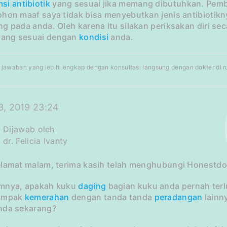
msi
antibiotik
yang sesuai jika memang dibutuhkan. Pem
ohon maaf saya tidak bisa menyebutkan jenis antibioti
g pada anda. Oleh karena itu silakan periksakan diri s
ang sesuai dengan
kondisi
anda.
jawaban yang lebih lengkap dengan konsultasi langsung dengan dokter di rum
3, 2019 23:24
Dijawab oleh
dr. Felicia Ivanty
elamat malam, terima kasih telah menghubungi Honestdo
mnya, apakah kuku
daging
bagian kuku anda pernah ter
tampak
kemerahan
dengan tanda tanda
peradangan
lainn
nda sekarang?