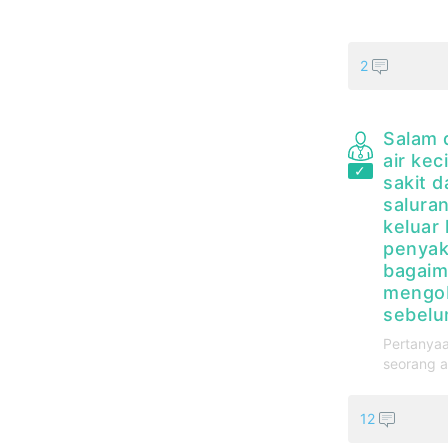
2
Salam 
air kec
sakit d
saluran
keluar 
penyak
bagaim
mengob
sebelu
Pertanyaa
seorang a
12