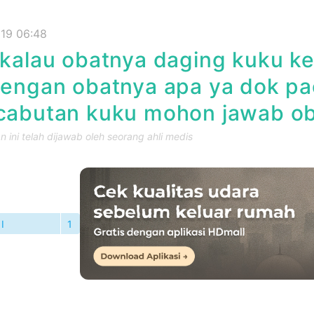
019 06:48
kalau obatnya daging kuku ke
engan obatnya apa ya dok pad
cabutan kuku mohon jawab ob
 ini telah dijawab oleh seorang ahli medis
I
1
TANYAAN