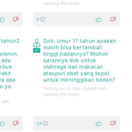
seorang ahli medis
8
rtahun2
Dok, umur 17 tahun apakah
masih bisa bertambah
elamin,
tinggi badannya? Mohon
 ada
sarannya dok untuk
erbuk
olahraga dan makanan
yakit
ataupun obat yang tepat
ya apa
untuk meninggikan badan?
fo ya
Pertanyaan ini telah dijawab oleh
seorang ahli medis
 oleh
34