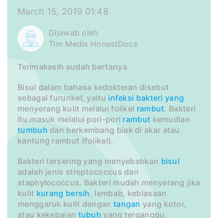
March 15, 2019 01:48
Dijawab oleh
Tim Medis HonestDocs
Terimakasih sudah bertanya.
Bisul dalam bahasa kedokteran disebut
sebagai furunkel, yaitu
infeksi
bakteri
yang
menyerang kulit melalui folikel
rambut
. Bakteri
itu masuk melalui pori-pori
rambut
kemudian
tumbuh
dan berkembang biak di akar atau
kantung rambut (folikel).
Bakteri tersering yang menyebabkan
bisul
adalah jenis streptococcus dan
staphylococcus. Bakteri mudah menyerang jika
kulit
kurang
bersih
, lembab, kebiasaan
menggaruk kulit dengan
tangan
yang kotor,
atau kekebalan
tubuh
yang terganggu.