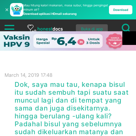
Mau hitung kalori makanan, masa subur, hingga pengingat
✕
minum air?
Download
Download aplikasi HDmall sekarang
Buka di app
March 14, 2019 17:48
Dok, saya mau tau, kenapa bisul
itu sudah sembuh tapi suatu saat
muncul lagi dan di tempat yang
sama dan juga disekitarnya.
hingga berulang -ulang kali?
Padahal bisul yang sebelumnya
sudah dikeluarkan matanya dan