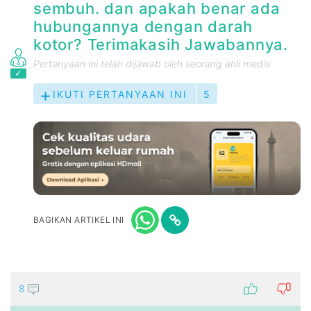
sembuh. dan apakah benar ada
hubungannya dengan darah
kotor? Terimakasih Jawabannya.
Pertanyaan ini telah dijawab oleh seorang ahli medis
IKUTI PERTANYAAN INI
5
BAGIKAN ARTIKEL INI
8