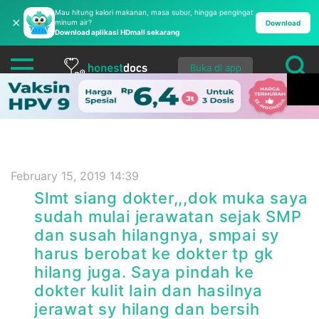
Mau hitung kalori makanan, masa subur, hingga pengingat
✕
minum air?
Download
Download aplikasi HDmall sekarang
Buka di app
February 15, 2019 14:39
Slmt siang dokter,,,dok muka saya
sudah mulai jerawatan sejak SMP
dan susah hilangnya, smpai sy
harus berobat ke dokter tp gk
hilang juga. Saya pindah ke
dokter kulit lain dan hasilnya
jerawat sy hilang dan bersih