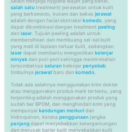
Selain menjaga hygiene wajah yang benar,
salah satu
treatment/ perawatan untuk kulit
yang berkomedo, kusam dan bekas
jerawat
adalah dengan facial ekstraksi
komedo
, yang
dapat dikombinasi dengan treatment
peeling
dan
laser
. Tujuan peeling adalah untuk
membersihkan dan membuang sel-sel kulit
yang mati di lapisan terluar kulit, sedangkan
laser
dapat membantu mengecilkan
kelenjar
minyak
dan pori-pori sehingga meminimalisir
tersumbatnya
saluran
kelenjar
penyebab
timbulnya
jerawat
baru dan
komedo
.
Tidak ada salahnya menggunakan krim dokter
atau menggunakan produk merk tertentu, yang
terpenting adalah menggunakan produk yang
sudah ber BPOM, dan menghindari krim yang
mempunyai
kandungan
merkuri
dan
hidroquinon, karena
penggunaan
jangka
panjang
dapat menyebabkan ketergantungan
dan merusak barier kulit menyebabkan kulit