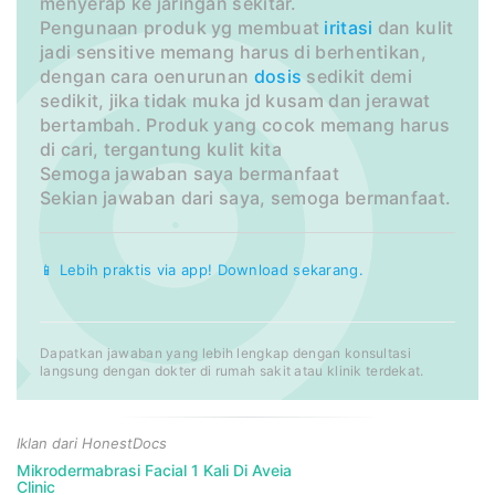
menyerap ke jaringan sekitar.
Pengunaan produk yg membuat
iritasi
dan kulit
jadi sensitive memang harus di berhentikan,
dengan cara oenurunan
dosis
sedikit demi
sedikit, jika tidak muka jd kusam dan jerawat
bertambah. Produk yang cocok memang harus
di cari, tergantung kulit kita
Semoga jawaban saya bermanfaat
Sekian jawaban dari saya, semoga bermanfaat.
📱 Lebih praktis via app! Download sekarang.
Dapatkan jawaban yang lebih lengkap dengan konsultasi
langsung dengan dokter di rumah sakit atau klinik terdekat.
Iklan dari HonestDocs
Mikrodermabrasi Facial 1 Kali Di Aveia
Clinic