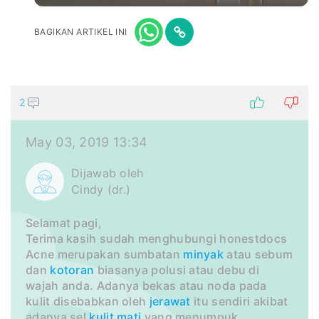
BAGIKAN ARTIKEL INI
2
May 03, 2019 13:34
Dijawab oleh
Cindy (dr.)
Selamat pagi,
Terima kasih sudah menghubungi honestdocs
Acne merupakan sumbatan
minyak
atau sebum
dan
kotoran
biasanya polusi atau debu di
wajah anda. Adanya bekas atau noda pada
kulit disebabkan oleh
jerawat
itu sendiri akibat
adanya sel
kulit mati
yang menumpuk.