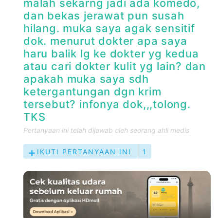
malah sekarng jadi ada komedo,
dan bekas jerawat pun susah
hilang. muka saya agak sensitif
dok. menurut dokter apa saya
haru balik lg ke dokter yg kedua
atau cari dokter kulit yg lain? dan
apakah muka saya sdh
ketergantungan dgn krim
tersebut? infonya dok,,,tolong.
TKS
Pertanyaan ini telah dijawab oleh seorang ahli medis
IKUTI PERTANYAAN INI
1