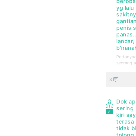
berobat
yg lalu
sakitny
gantia
penis s
panas..
lancar,
b'nanah
Pertanyaa
seorang a
3
Dok ap
sering
kiri sa
terasa
tidak b
tolong 