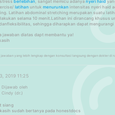
 stress
berlebihan
, sangat memicu adanya
nyeri haid
yang
ercise/
latihan
untuk
menurunkan
intensitas nyeri haid
hing. Latihan abdominal stretching merupakan suatu lat
ilakukan selama 10 menit.Latihan ini dirancang khusus
danfleksibilitas, sehingga diharapkan dapat mengurangi 
 jawaban diatas dapt membantu ya!
kasih
jawaban yang lebih lengkap dengan konsultasi langsung dengan dokter di rum
3, 2019 11:25
Dijawab oleh
Cindy (dr.)
t siang
 kasih sudah bertanya pada honestdocs