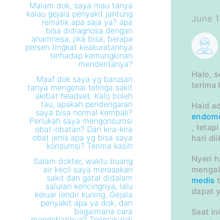
Malam dok, saya mau tanya
kalau gejala penyakit jantung
June 1
rematik apa saja ya? apa
bisa didiagnosa dengan
anamnesa, jika bisa, berapa
persen tingkat keakuratannya
terhadap kemungkinan
menderitanya?
Halo, s
Maaf dok saya yg barusan
terima
tanya mengenai telinga sakit
akibat headset. Kalo boleh
tau, apakah pendengaran
Haid a
saya bisa normal kembali?
endome
Perlukah saya mengonsumsi
, tetap
obat-obatan? Dan kira-kira
obat jenis apa yg bisa saya
hari di
konsumsi? Terima kasih
Nyeri 
Salam dokter, waktu buang
air kecil saya merasakan
menga
sakit dan gatal didalam
medis
t
saluran kencingnya, lalu
dapat 
keluar lendir kuning. Gejala
penyakit apa ya dok, dan
bagaimana cara
Saat in
mengobatinya? Terimakasih