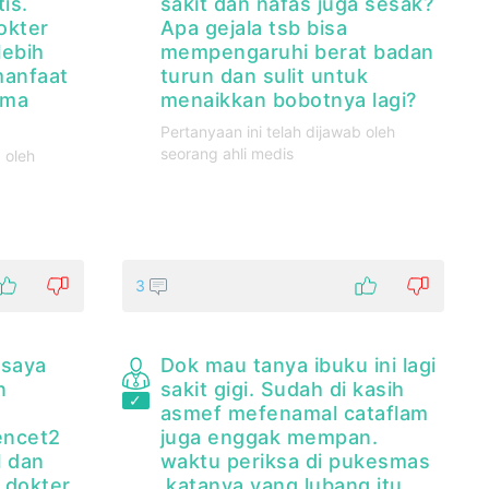
is.
sakit dan nafas juga sesak?
okter
Apa gejala tsb bisa
lebih
mempengaruhi berat badan
manfaat
turun dan sulit untuk
ima
menaikkan bobotnya lagi?
Pertanyaan ini telah dijawab oleh
seorang ahli medis
 oleh
3
 saya
Dok mau tanya ibuku ini lagi
n
sakit gigi. Sudah di kasih
asmef mefenamal cataflam
encet2
juga enggak mempan.
l dan
waktu periksa di pukesmas
t dokter
katanya yang lubang itu