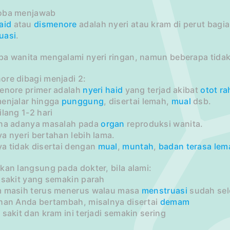
oba menjawab
aid
atau
dismenore
adalah nyeri atau kram di perut bag
uasi
.
pa wanita mengalami nyeri ringan, namun beberapa tidak
ore dibagi menjadi 2:
menore primer adalah
nyeri haid
yang terjad akibat
otot
ra
menjalar hingga
punggung
, disertai lemah,
mual
dsb.
ilang 1-2 hari
ena adanya masalah pada
organ
reproduksi wanita.
a nyeri bertahan lebih lama.
ya tidak disertai dengan
mual
,
muntah
,
badan terasa lem
kan langsung pada dokter, bila alami:
 sakit yang semakin parah
m masih terus menerus walau masa
menstruasi
sudah sel
uhan Anda bertambah, misalnya disertai
demam
 sakit dan kram ini terjadi semakin sering