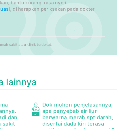
an, bantu kurangi rasa nyeri.
uasi
, di harapkan periksakan pada dokter
ah sakit atau klinik terdekat.
a lainnya
ima
Dok mohon penjelasannya,
annya.
apa penyebab air liur
jadi dan
berwarna merah spt darah,
 sakit
disertai dada kiri terasa