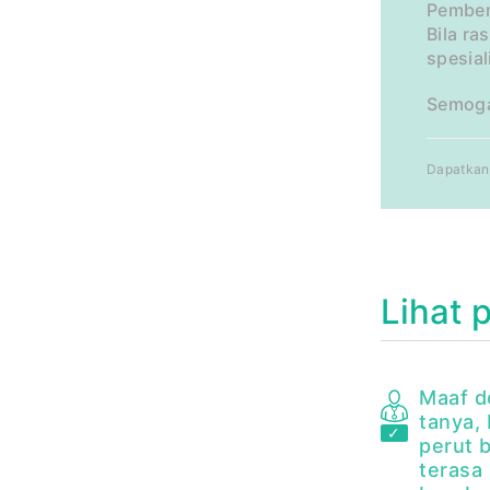
Pembe
Bila ra
spesial
Semoga
Dapatkan 
Lihat 
Maaf d
tanya, 
perut b
terasa 