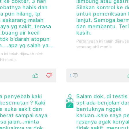
 ke dokter, 3 hari
lambung atau gastrit
 obatnya habis dan
Silakan kontrol ke d
a pun hilang, tp
untuk pemeriksaan 
n sekarang malah
lanjut. Semoga ber
aya yg sakit, terasa
dan membantu. Ter
.buang air kecil
kasih.
 tdk b'darah atopun
Pertanyaan ini telah dijawab
....apa yg salah ya...
seorang ahli medis
n ini telah dijawab oleh
hli medis
1
a penyebab kaki
Salam dok, di testis
 kesemutan ? Kaki
spt ada benjolan da
ya suka sakit dan
bentuknya nggak
 berat sampai saya
karuan..kalo saya p
isa jalan…minta
rasanya agak kenya
solusinya ya dok.
tidak sakit, menuru