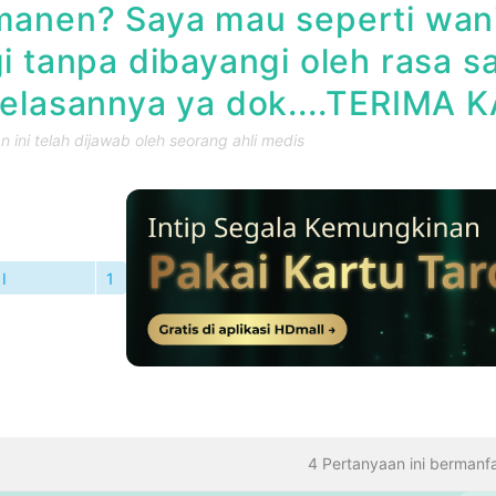
anen? Saya mau seperti wanit
i tanpa dibayangi oleh rasa s
elasannya ya dok....TERIMA 
 ini telah dijawab oleh seorang ahli medis
I
1
TANYAAN
4 Pertanyaan ini bermanf