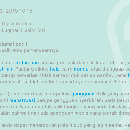
3, 2019 10:15
Dijawab oleh
Luqman Hakim (dr)
elamat pagi!
 kasih atas pertanyaannya
dalah
pendarahan
secara periodik dan siklik dari uterus,
trium
.Panjang siklus
haid
yang
normal
atau dianggap seb
i cukup bervariasi tidak sama untuk setiap wanita. Lama
ikuti darah sedikit- sedikit dan ada yang sampai 7-8 hari.
haid (dismenorrhea) merupakan
gangguan
fisik yang san
lami
menstruasi
berupa gangguan nyeri/kram pada perut.
ertentu. Namun sudah baik langkah yang anda lakukan 
yakin bahwa tidak ada gangguan medis yang terkait dneg
i anda dapat menerapkan pola hidup yang lebih sehat. Ka