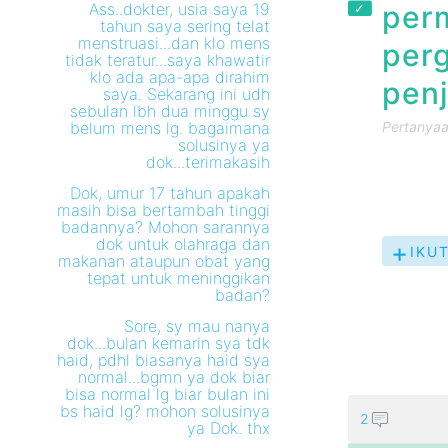
Ass..dokter, usia saya 19
perm
tahun saya sering telat
menstruasi...dan klo mens
perg
tidak teratur...saya khawatir
klo ada apa-apa dirahim
penj
saya. Sekarang ini udh
sebulan lbh dua minggu sy
belum mens lg. bagaimana
Pertanyaan
solusinya ya
dok...terimakasih
Dok, umur 17 tahun apakah
masih bisa bertambah tinggi
badannya? Mohon sarannya
dok untuk olahraga dan
IKUT
makanan ataupun obat yang
PER
tepat untuk meninggikan
INI
badan?
Sore, sy mau nanya
dok...bulan kemarin sya tdk
haid, pdhl biasanya haid sya
normal...bgmn ya dok biar
bisa normal lg biar bulan ini
bs haid lg? mohon solusinya
2
ya Dok. thx