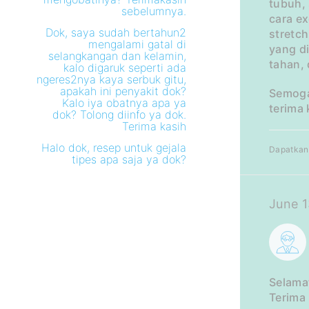
tubuh,
sebelumnya.
cara ex
Dok, saya sudah bertahun2
stretc
mengalami gatal di
yang d
selangkangan dan kelamin,
tahan, 
kalo digaruk seperti ada
ngeres2nya kaya serbuk gitu,
apakah ini penyakit dok?
Semoga
Kalo iya obatnya apa ya
terima 
dok? Tolong diinfo ya dok.
Terima kasih
Halo dok, resep untuk gejala
Dapatkan 
tipes apa saja ya dok?
June 1
Selama
Terima