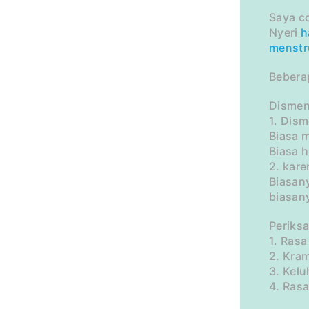
Saya c
Nyeri
h
menstr
Bebera
Dismen
1. Dis
Biasa 
Biasa h
2. kar
Biasany
biasan
Periksa
1. Rasa
2. Kra
3. Kel
4. Rasa