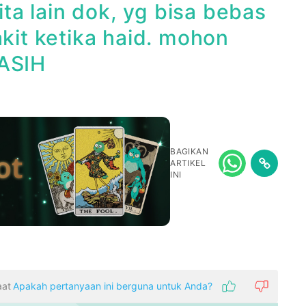
a lain dok, yg bisa bebas
akit ketika haid. mohon
KASIH
BAGIKAN
ARTIKEL
INI
aat
Apakah pertanyaan ini berguna untuk Anda?