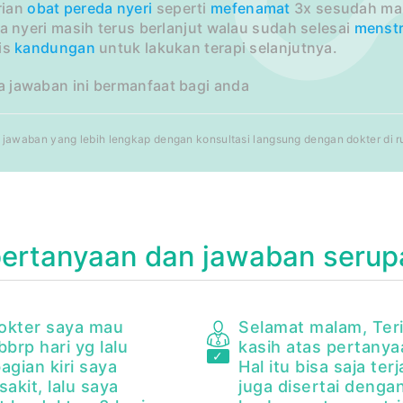
rian
obat pereda nyeri
seperti
mefenamat
3x sesudah mak
sa nyeri masih terus berlanjut walau sudah selesai
menstr
is
kandungan
untuk lakukan terapi selanjutnya.
 jawaban ini bermanfaat bagi anda
jawaban yang lebih lengkap dengan konsultasi langsung dengan dokter di rum
pertanyaan dan jawaban serup
okter saya mau
Selamat malam, Ter
bbrp hari yg lalu
kasih atas pertanya
agian kiri saya
Hal itu bisa saja ter
sakit, lalu saya
juga disertai dengan