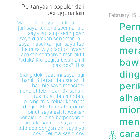
Pertanyaan populer dari
pengguna lain
February 15,
Maaf dok…saya ada kejadian
Perm
jari saya terkena sperma lalu
saya lap smp kering dan
deng
saya diamkan sebentar, lalu
saya masukkan jari saya tsb
mera
ke miss V, yg jadi prtnyaan
apakah sprmanya msh aktif
/tidak? Klo begitu bisa hamil
bawa
gak dok? Tks\
ding
Siang dok, saat ini saya lagi
hamil 6 bulan dan sudah 3
peri
hari nie saya mencret-
mencret lebih dari 3x sehari,
alha
trus mual dan muntah,
pusing trus keluar keringet
dingin. Klo tidur ato duduk
miom
perut saya sakit. Apakah
kondisi ini bisa berpengaruh
men
sama kehamilan saya dok?
ada apa dengan diri saya ya
cara
dok? Terima kasih dok