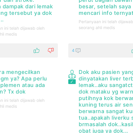
 dampak dari lemak
besar, setelah saya
ung tersebut ya dok
mencari info ternyata
..
Pertanyaan ini telah dijawab
seorang ahli medis
n ini telah dijawab oleh
hli medis
4
ra mengecilkan
Dok aku pasien yang
bgm ya? Apa perlu
dinyatakan liver ter
plemen atau ada
lemak..aku sangatc
in? Tx dok
dok mataku yg war
putihnya kok berwa
n ini telah dijawab oleh
kuning terus air seni
hli medis
berwarna sangat ku
tua..apakah liverku
brmasalah dok..kasi
obat juga ya dok...