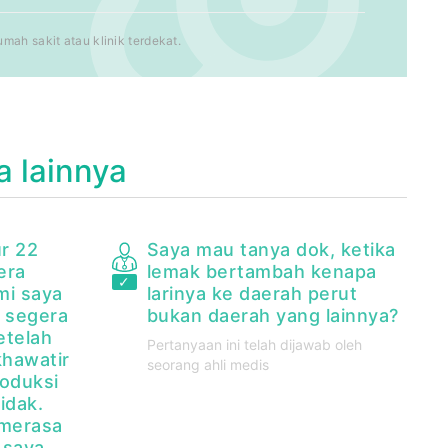
ah sakit atau klinik terdekat.
a lainnya
r 22
Saya mau tanya dok, ketika
era
lemak bertambah kenapa
mi saya
larinya ke daerah perut
a segera
bukan daerah yang lainnya?
telah
Pertanyaan ini telah dijawab oleh
khawatir
seorang ahli medis
roduksi
idak.
 merasa
 saya