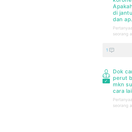
Apakah
di jant
dan ap.
Pertanyaa
seorang a
1
Dok ca
perut 
mkn su
cara la
Pertanyaa
seorang a