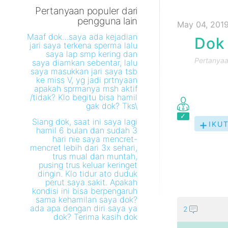
Pertanyaan populer dari
pengguna lain
May 04, 2019
Maaf dok…saya ada kejadian
Dok 
jari saya terkena sperma lalu
saya lap smp kering dan
Pertanyaan
saya diamkan sebentar, lalu
saya masukkan jari saya tsb
ke miss V, yg jadi prtnyaan
apakah sprmanya msh aktif
/tidak? Klo begitu bisa hamil
gak dok? Tks\
Siang dok, saat ini saya lagi
IKUT
hamil 6 bulan dan sudah 3
PER
hari nie saya mencret-
INI
mencret lebih dari 3x sehari,
trus mual dan muntah,
pusing trus keluar keringet
dingin. Klo tidur ato duduk
perut saya sakit. Apakah
kondisi ini bisa berpengaruh
sama kehamilan saya dok?
ada apa dengan diri saya ya
2
dok? Terima kasih dok