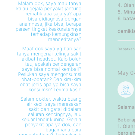
Malam dok, saya mau tanya
4. Ola
kalau gejala penyakit jantung
5. Minu
rematik apa saja ya? apa
6. bata
bisa didiagnosa dengan
anamnesa, jika bisa, berapa
persen tingkat keakuratannya
demiki
terhadap kemungkinan
menderitanya?
Maaf dok saya yg barusan
Dapatkan 
tanya mengenai telinga sakit
akibat headset. Kalo boleh
tau, apakah pendengaran
saya bisa normal kembali?
May 04
Perlukah saya mengonsumsi
obat-obatan? Dan kira-kira
obat jenis apa yg bisa saya
konsumsi? Terima kasih
Salam dokter, waktu buang
air kecil saya merasakan
Selama
sakit dan gatal didalam
saluran kencingnya, lalu
keluar lendir kuning. Gejala
Bebera
penyakit apa ya dok, dan
1. Olah
bagaimana cara
berola
mengobatinya? Terimakasih