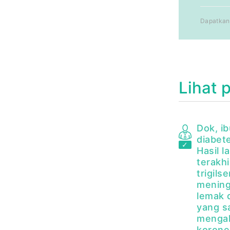
Dapatkan 
Lihat 
Dok, i
diabet
Hasil 
terakhi
trigils
mening
lemak 
yang sa
mengak
korone