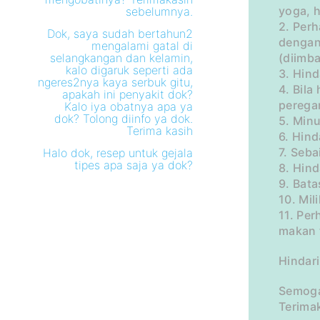
yoga, h
sebelumnya.
2. Per
Dok, saya sudah bertahun2
dengan 
mengalami gatal di
selangkangan dan kelamin,
(diimb
kalo digaruk seperti ada
3. Hin
ngeres2nya kaya serbuk gitu,
4. Bila
apakah ini penyakit dok?
perega
Kalo iya obatnya apa ya
dok? Tolong diinfo ya dok.
5. Minu
Terima kasih
6. Hind
7. Seb
Halo dok, resep untuk gejala
tipes apa saja ya dok?
8. Hind
9. Bat
10. Mil
11. Per
makan 
Hindar
Semog
Terima