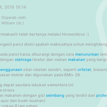
, 2019 19:14
Dijawab oleh
William (dr.)
rimakasih telah bertanya melalui Honestdocs :)
engecil perut disini apakah maksudnya untuk menghila
pada perut harus dikurangi dengan cara
menurunkan
lem
f dengan
olahraga
teratur dan makan
makanan
yang bergi
penggunaan
obat-obatan sendiri, seperti
orlistat
, biasa
asan dokter dan digunakan pada BMI> 28.
g dapat saudara lakukan sementara ini:
la stress
an makanan dengan gizi
seimbang
yang terdiri dari
prote
(sayur dan buah-buahan)
r cukup 8 jam sehari