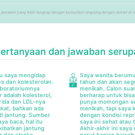
jawaban yang lebih lengkap dengan konsultasi langsung dengan dokter di rum
pertanyaan dan jawaban serup
bu saya mengidap
Saya wanita berumu
es dan kolesterolan.
tahun dan akan seg
laboratoriumnya
menikah. Calon sua
r adalah kolesterol,
berharap untuk bis
erida dan LDL-nya
punya momongan se
kat, bahkan ada
menikah, tapi saya 
di jantung. Sumber
dengan kondisi rep
ya baca, hal itu
saya ini sehat atau t
ibatkan jantung
Akhir-akhir ini saya
r dan stroke.
perut bagian bawah