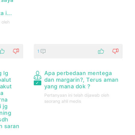
 i...
 oleh
1
 lg
Apa perbedaan mentega
balut
dan margarin?, Terus aman
takut
yang mana dok ?
na
Pertanyaan ini telah dijawab oleh
rna
seorang ahli medis
 jg
ning
 sdh
h saran