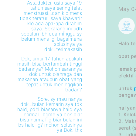
Ass..dokter, usia saya 19
tahun saya sering telat
May 04
menstruasi...dan klo mens
tidak teratur...saya khawatir
klo ada apa-apa dirahim
saya. Sekarang ini udh
sebulan lbh dua minggu sy
belum mens lg. bagaimana
Halo te
solusinya ya
dok...terimakasih
obat p
Dok, umur 17 tahun apakah
masih bisa bertambah tinggi
badannya? Mohon sarannya
lemak 
dok untuk olahraga dan
efekti
makanan ataupun obat yang
tepat untuk meninggikan
untuk
badan?
pengaw
Sore, sy mau nanya
dok...bulan kemarin sya tdk
hal yan
haid, pdhl biasanya haid sya
normal...bgmn ya dok biar
1. Kelo
bisa normal lg biar bulan ini
2. Mak
bs haid lg? mohon solusinya
serat 
ya Dok. thx
3. Tidu