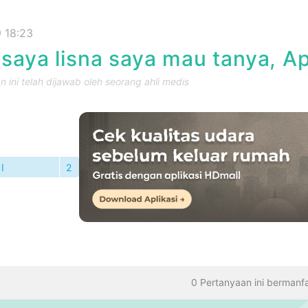
 18:23
saya lisna saya mau tanya, A
 ini telah dijawab oleh seorang ahli medis
I
2
TANYAAN
0 Pertanyaan ini bermanf