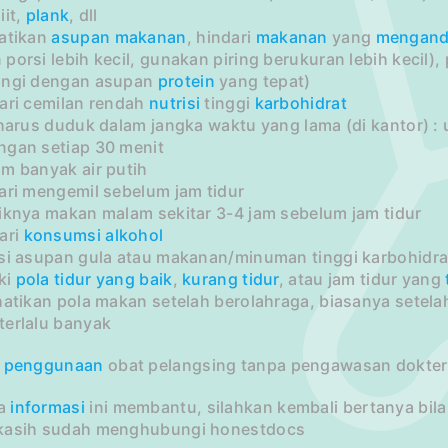
iit,
plank
, dll
hatikan
asupan
makanan
, hindari
makanan
yang
mengan
porsi lebih kecil, gunakan piring berukuran lebih kecil
angi dengan asupan
protein
yang tepat)
dari cemilan rendah
nutrisi
tinggi
karbohidrat
 harus duduk dalam jangka waktu yang lama (di kantor) :
ngan setiap 30 menit
m banyak air putih
ari mengemil sebelum jam tidur
aiknya makan malam sekitar 3-4 jam sebelum jam tidur
ari
konsumsi
alkohol
asi asupan gula atau makanan/minuman tinggi karbohidra
iki
pola tidur yang baik
,
kurang tidur
, atau jam tidur yang
hatikan pola makan setelah berolahraga, biasanya setel
terlalu banyak
i
penggunaan
obat pelangsing tanpa pengawasan dokter
a
informasi
ini membantu, silahkan kembali bertanya bil
kasih sudah menghubungi honestdocs