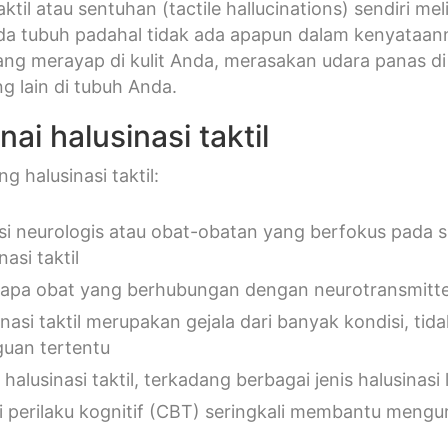
taktil atau sentuhan (tactile hallucinations) sendiri 
da tubuh padahal tidak ada apapun dalam kenyataan
ang merayap di kulit Anda, merasakan udara panas d
g lain di tubuh Anda.
i halusinasi taktil
g halusinasi taktil:
si neurologis atau obat-obatan yang berfokus pada 
nasi taktil
apa obat yang berhubungan dengan neurotransmitter 
inasi taktil merupakan gejala dari banyak kondisi, tid
uan tertentu
 halusinasi taktil, terkadang berbagai jenis halusinas
i perilaku kognitif (CBT) seringkali membantu mengura