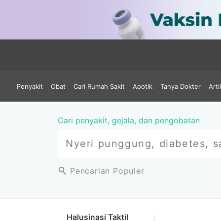
Penyakit
Obat
Cari Rumah Sakit
Apotik
Tanya Dokter
Arti
Cari penyakit, gejala, dan pengobatan
Pencarian Populer
Halusinasi Taktil