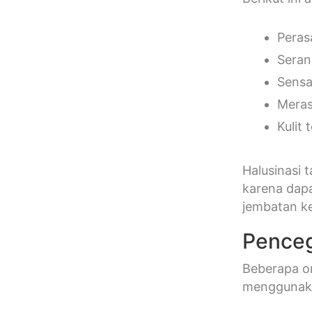
Peras
Seran
Sensa
Meras
Kulit 
Halusinasi 
karena dapa
jembatan ke
Penceg
Beberapa or
menggunakan