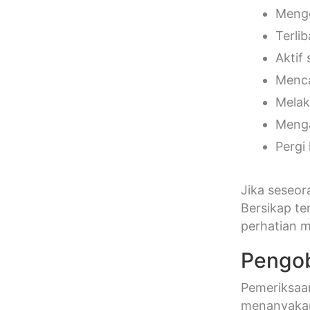
Menge
Terli
Aktif 
Menca
Melak
Menga
Pergi
Jika seseor
Bersikap te
perhatian 
Pengob
Pemeriksaan
menanyakan