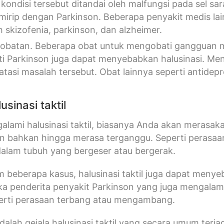
kondisi tersebut ditandai oleh malfungsi pada sel sa
mirip dengan Parkinson. Beberapa penyakit medis lai
h skizofenia, parkinson, dan alzheimer.
obatan. Beberapa obat untuk mengobati gangguan men
ti Parkinson juga dapat menyebabkan halusinasi. M
tasi masalah tersebut. Obat lainnya seperti antidepres
usinasi taktil
alami halusinasi taktil, biasanya Anda akan merasak
n bahkan hingga merasa terganggu. Seperti perasaa
alam tubuh yang bergeser atau bergerak.
m beberapa kasus, halusinasi taktil juga dapat men
ika penderita penyakit Parkinson yang juga mengalami
perti perasaan terbang atau mengambang.
adalah gejala halusinasi taktil yang secara umum terjad