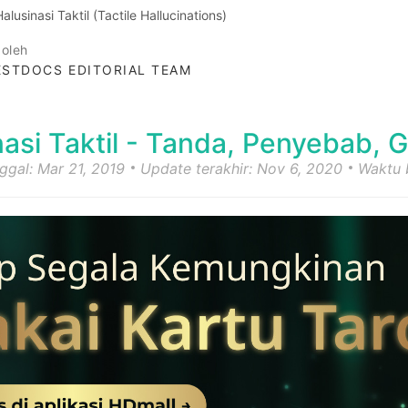
Halusinasi Taktil (Tactile Hallucinations)
 oleh
STDOCS EDITORIAL TEAM
nasi Taktil - Tanda, Penyebab, 
nggal: Mar 21, 2019
Update terakhir: Nov 6, 2020
Waktu 