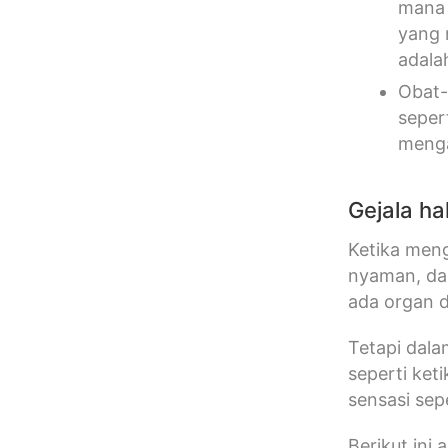
mana 
yang 
adala
Obat-
seper
menga
Gejala hal
Ketika meng
nyaman, da
ada organ d
Tetapi dala
seperti ket
sensasi se
Berikut ini 