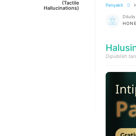
(Tactile
Penyakit
Hallucinations)
Ditulis
HONE
Halusi
Dipublish ta