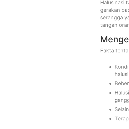
Halusinasi 
gerakan pa
serangga y
tangan oran
Mengena
Fakta tentan
Kondi
halusi
Beber
Halus
gangg
Selain
Terap