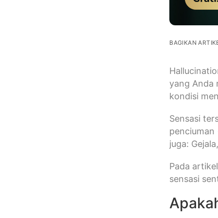
BAGIKAN ARTIKE
Hallucinati
yang Anda m
kondisi me
Sensasi ter
penciuman (
juga: Gejal
Pada artikel
sensasi sen
Apakah 