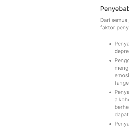
Penyebab 
Dari semua 
faktor penye
Penya
depre
Pengg
mengg
emosi
(ange
Penya
alkoho
berhe
dapat
Penya