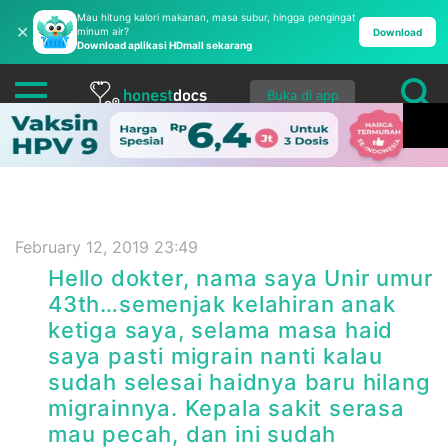
Mau hitung kalori makanan, masa subur, hingga pengingat
✕
minum air?
Download
Download aplikasi HDmall sekarang
Buka di app
February 12, 2019 23:49
Hello dokter, nama saya Unir umur
43th…semenjak kelahiran anak
ketiga saya, selama masa haid
saya pasti migrain nanti kalau
sudah selesai haidnya baru hilang
migrainnya. Kepala sakit serasa
mau pecah, dan ini sudah