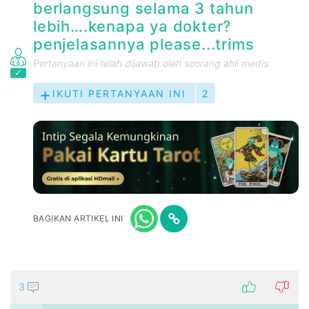
berlangsung selama 3 tahun
lebih….kenapa ya dokter?
penjelasannya please...trims
Pertanyaan ini telah dijawab oleh seorang ahli medis
IKUTI PERTANYAAN INI
2
BAGIKAN ARTIKEL INI
3