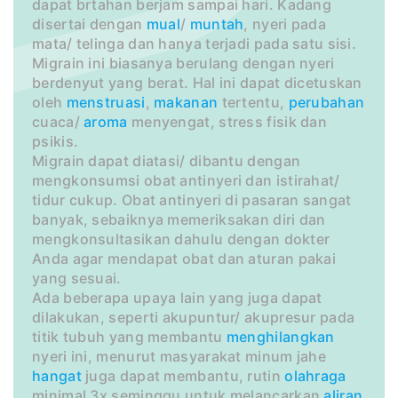
dapat brtahan berjam sampai hari. Kadang
disertai dengan
mual
/
muntah
, nyeri pada
mata/ telinga dan hanya terjadi pada satu sisi.
Migrain ini biasanya berulang dengan nyeri
berdenyut yang berat. Hal ini dapat dicetuskan
oleh
menstruasi
,
makanan
tertentu,
perubahan
cuaca/
aroma
menyengat, stress fisik dan
psikis.
Migrain dapat diatasi/ dibantu dengan
mengkonsumsi obat antinyeri dan istirahat/
tidur cukup. Obat antinyeri di pasaran sangat
banyak, sebaiknya memeriksakan diri dan
mengkonsultasikan dahulu dengan dokter
Anda agar mendapat obat dan aturan pakai
yang sesuai.
Ada beberapa upaya lain yang juga dapat
dilakukan, seperti akupuntur/ akupresur pada
titik tubuh yang membantu
menghilangkan
nyeri ini, menurut masyarakat minum jahe
hangat
juga dapat membantu, rutin
olahraga
minimal 3x seminggu untuk melancarkan
aliran