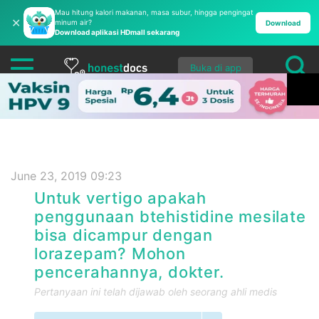
Mau hitung kalori makanan, masa subur, hingga pengingat
✕
minum air?
Download
Download aplikasi HDmall sekarang
Buka di app
June 23, 2019 09:23
Untuk vertigo apakah
penggunaan btehistidine mesilate
bisa dicampur dengan
lorazepam? Mohon
pencerahannya, dokter.
Pertanyaan ini telah dijawab oleh seorang ahli medis