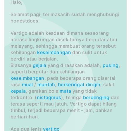
Halo,
Selamat pagi, terimakasih sudah menghubungi
honestdocs.
Vertigo adalah keadaan dimana seseorang
merasa lingkungan disekitarnya berputar atau
melayang, sehingga membuat orang tersebut
kehilangan
keseimbangan
dan sulit untuk
berdiri atau berjalan.
Biasanya
gejala
yang dirasakan adalah,
pusing
,
seperti berputar dan kehilangan
keseimbangan
, pada beberapa orang disertai
rasa
mual
/
muntah
,
berkeringat
dingin
, sakit
kepala
, gerakan bola
mata
yang tidak
terkontrol (
nistagmus
), telinga
berdenging
dan
terasa seperti mau jatuh. Vertigo dapat hilang
timbul, terjadi beberapa menit - jam, bahkan
berhari-hari.
Ada dua jenis
vertigo