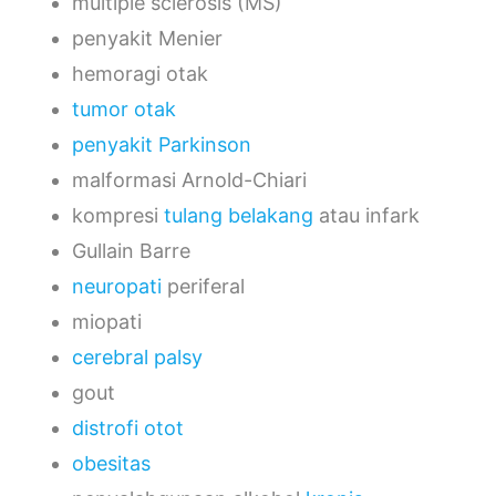
multiple sclerosis (MS)
penyakit Menier
hemoragi otak
tumor otak
penyakit Parkinson
malformasi Arnold-Chiari
kompresi
tulang belakang
atau infark
Gullain Barre
neuropati
periferal
miopati
cerebral palsy
gout
distrofi otot
obesitas