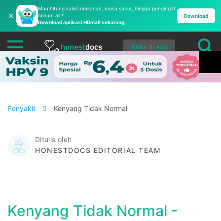
Mau hitung kalori makanan, masa subur, hingga pengingat
✕
minum air?
Download
Download aplikasi HDmall sekarang
Buka di app
Penyakit
Kenyang Tidak Normal
Ditulis oleh
HONESTDOCS EDITORIAL TEAM
Kenyang Tidak Normal -