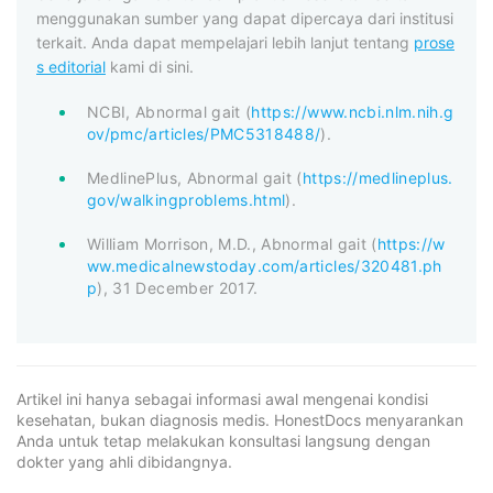
menggunakan sumber yang dapat dipercaya dari institusi
terkait. Anda dapat mempelajari lebih lanjut tentang
prose
s editorial
kami di sini.
NCBI, Abnormal gait (
https://www.ncbi.nlm.nih.g
ov/pmc/articles/PMC5318488/
).
MedlinePlus, Abnormal gait (
https://medlineplus.
gov/walkingproblems.html
).
William Morrison, M.D., Abnormal gait (
https://w
ww.medicalnewstoday.com/articles/320481.ph
p
), 31 December 2017.
Artikel ini hanya sebagai informasi awal mengenai kondisi
kesehatan, bukan diagnosis medis. HonestDocs menyarankan
Anda untuk tetap melakukan konsultasi langsung dengan
dokter yang ahli dibidangnya.