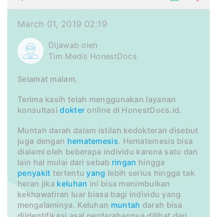
March 01, 2019 02:19
Dijawab oleh
Tim Medis HonestDocs
Selamat malam.
Terima kasih telah menggunakan layanan
konsultasi
dokter
online di HonestDocs.id.
Muntah darah dalam istilah kedokteran disebut
juga dengan
hematemesis
. Hematemesis bisa
dialami oleh beberapa individu karena satu dan
lain hal mulai dari sebab
ringan
hingga
penyakit
tertentu
yang
lebih serius hingga tak
heran jika
keluhan
ini bisa menimbulkan
kekhawatiran luar biasa bagi individu yang
mengalaminya. Keluhan
muntah
darah bisa
diidentifikasi asal perdarahannya dilihat dari