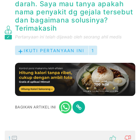
darah. Saya mau tanya apakah
nama penyakit dg gejala tersebut
dan bagaimana solusinya?
Terimakasih
Pertanyaan ini telah dijawab oleh seorang ahli medis
IKUTI PERTANYAAN INI
1
BAGIKAN ARTIKEL INI
1