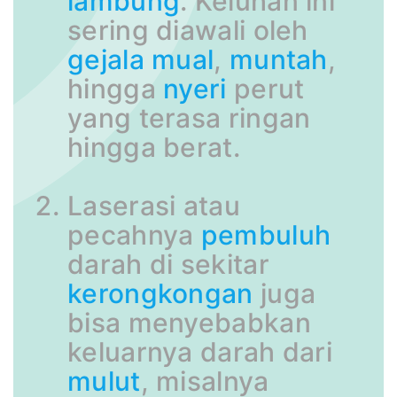
lambung
. Keluhan ini
sering diawali oleh
gejala
mual
,
muntah
,
hingga
nyeri
perut
yang terasa ringan
hingga berat.
Laserasi atau
pecahnya
pembuluh
darah di sekitar
kerongkongan
juga
bisa menyebabkan
keluarnya darah dari
mulut
, misalnya