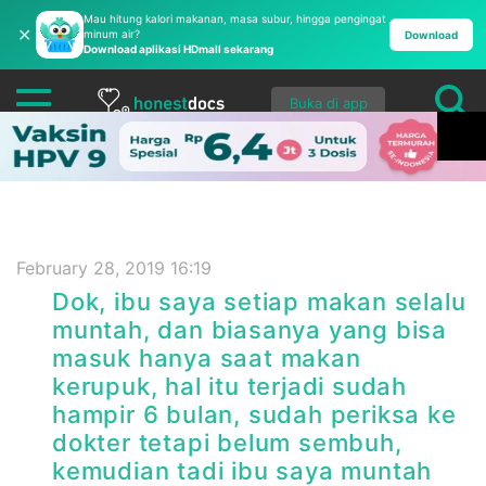
Mau hitung kalori makanan, masa subur, hingga pengingat
✕
minum air?
Download
Download aplikasi HDmall sekarang
Buka di app
February 28, 2019 16:19
Dok, ibu saya setiap makan selalu
muntah, dan biasanya yang bisa
masuk hanya saat makan
kerupuk, hal itu terjadi sudah
hampir 6 bulan, sudah periksa ke
dokter tetapi belum sembuh,
kemudian tadi ibu saya muntah