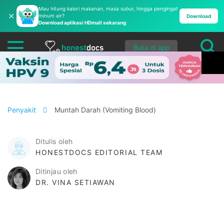
Mau hitung kalori makanan, masa subur, hingga pengingat
✕
minum air?
Download
Download aplikasi HDmall sekarang
Buka di app
Penyakit
Muntah Darah (Vomiting Blood)
Ditulis oleh
HONESTDOCS EDITORIAL TEAM
Ditinjau oleh
DR. VINA SETIAWAN