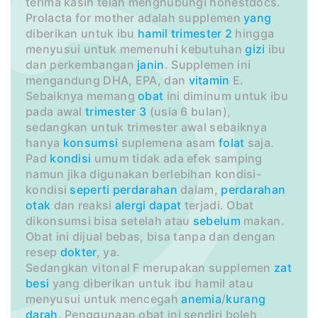
terima kasih telah menghubungi honestdocs.
Prolacta for mother adalah supplemen
yang
diberikan untuk ibu
hamil
trimester 2
hingga
menyusui untuk memenuhi kebutuhan
gizi
ibu
dan perkembangan
janin
. Supplemen ini
mengandung DHA, EPA, dan
vitamin
E.
Sebaiknya memang
obat
ini diminum untuk ibu
pada awal
trimester 3
(usia 6 bulan),
sedangkan untuk trimester awal sebaiknya
hanya
konsumsi
suplemena asam
folat
saja.
Pad
kondisi
umum tidak ada efek samping
namun jika digunakan berlebihan kondisi-
kondisi
seperti
perdarahan
dalam,
perdarahan
otak
dan reaksi
alergi
dapat
terjadi. Obat
dikonsumsi bisa setelah atau
sebelum
makan.
Obat ini dijual bebas, bisa tanpa dan dengan
resep
dokter
, ya.
Sedangkan vitonal F merupakan supplemen
zat
besi
yang diberikan untuk ibu hamil atau
menyusui untuk mencegah
anemia
/
kurang
darah
. Penggunaan obat ini sendiri boleh