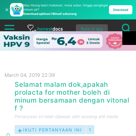
Mau hitung kalori makanan, masa subur, hingga pengingat
✕
minum air?
Download
Download aplikasi HDmall sekarang
Buka di app
March 04, 2019 22:39
Selamat malam dok,apakah
prolacta for mother boleh di
minum bersamaan dengan vitonal
f ?
Pertanyaan ini telah dijawab oleh seorang ahli medis
IKUTI PERTANYAAN INI
1