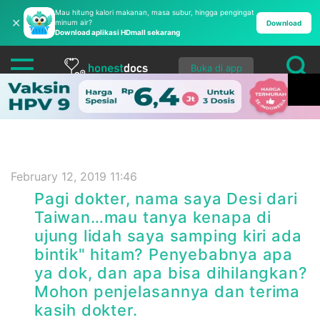
Mau hitung kalori makanan, masa subur, hingga pengingat
✕
minum air?
Download
Download aplikasi HDmall sekarang
Buka di app
February 12, 2019 11:46
Pagi dokter, nama saya Desi dari
Taiwan…mau tanya kenapa di
ujung lidah saya samping kiri ada
bintik" hitam? Penyebabnya apa
ya dok, dan apa bisa dihilangkan?
Mohon penjelasannya dan terima
kasih dokter.