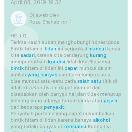
April 08, 2019 19:32
Dijawab oleh
Reza Shahab (dr. )
HELLO,
Terima Kasih sudah menghubungi honestdocs.
Bintik hitam di
lidah
ini seringkali
muncul
tanpa
kita
sadari
,karena kita cenderung
kurang
memperhatikan
kondisi
lidah kita.Biasanya
bintik
hitam di lidah ini
dapat
muncul dalam
jumlah
yang
banyak
dan berkelompok atau
bisa muncul satu-satu pada
salah satu
titik di
lidah kita.Kondisi ini dapat muncul dan
disebabkan oleh banyak hal,dan tidak menutup
kemungkinan adanya tanda-tanda atau
gejala
dari beberapa
penyakit
.
Penyebab pertama yang dapat menimbulkan
bintik hitam di lidah karena bahaya
alkohol
yang terlalu banyak di
konsumsi
.Konsumsi