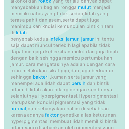
alkohol dan
rokok
yang terlalu banyak dapat
menyebabkan bagian rongga
mulut
menjadi
memiliki nafas yang tidak sedap,lidah yang
terasa pahit dan asam,serta dapat juga
menimbulkan kndisi kemunculan bintik hitam
di
lidah
.
penyebab kedua
infeksi
jamur
.
jamur
ini tentu
saja dapat muncul terlebih lagi apabila tidak
dapat menjaga kebersihan mulut dan juga lidah
dengan baik,sehingga memicu pertumbuhan
jamur. cara mengatasinya adalah dengan cara
rutin melakukan sikat gigi,dan juga berkumur
sehingga
bakteri
,kuman serta jamur yang
menempel ada lidah dapat
bersih
dan bintik
hitam di lidah akan hilang dengan sendirinya.
selanjutnya Hyperpigmentasi.Hyperpigmentasi
merupakan kondisi pigmentasi yang tidak
normal
,dan kebanyakan hal ini di sebabkan
karena adanya
faktor
genetika alias keturunan.
hyperpigmentasi membuat lidah memiliki bintik
hitam,yang disebabkan oleh pigmentasi yang