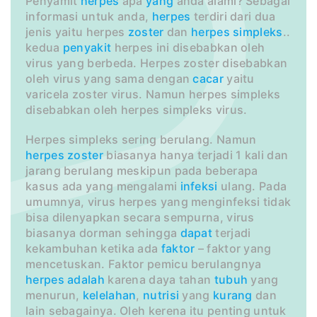
Penyamit
herpes
apa
yang
anda alami? Sebagai
informasi untuk anda,
herpes
terdiri dari dua
jenis yaitu herpes
zoster
dan
herpes simpleks
..
kedua
penyakit
herpes ini disebabkan oleh
virus yang berbeda. Herpes zoster disebabkan
oleh virus yang sama dengan
cacar
yaitu
varicela zoster virus. Namun herpes simpleks
disebabkan oleh herpes simpleks virus.
Herpes simpleks sering berulang. Namun
herpes zoster
biasanya hanya terjadi 1 kali dan
jarang berulang meskipun pada beberapa
kasus ada yang mengalami
infeksi
ulang. Pada
umumnya, virus herpes yang menginfeksi tidak
bisa dilenyapkan secara sempurna, virus
biasanya dorman sehingga
dapat
terjadi
kekambuhan ketika ada
faktor
– faktor yang
mencetuskan. Faktor pemicu berulangnya
herpes adalah
karena daya tahan
tubuh
yang
menurun,
kelelahan
,
nutrisi
yang
kurang
dan
lain sebagainya. Oleh kerena itu penting untuk