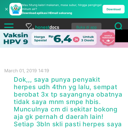
Mau hitung kalori makanan, masa subur, hingga pengingat
✕
minum air?
Download
Download aplikasi HDmall sekarang
Buka di app
March 01, 2019 14:19
Dok,,, saya punya penyakit
herpes udh 4thn yg lalu, sempat
berobat 3x tp sayangnya obatnya
tidak saya mnm smpe hbis.
Munculnya cm di sekitar bokong
aja gk pernah d daerah lain!
Setiap 3bln skli pasti herpes saya