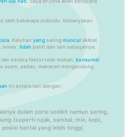
eri
ulu hati
. Saya dr Dina akan berusaha
mi oleh beberapa individu. Kebanyakan
psia
. Keluhan
yang
sering
muncul
akibat
i, lemas,
lidah
pahit dan lain sebagainya.
lain karena faktor telat makan,
konsumsi
lu asam, pedas, makanan mengandung
han
ini antara lain dengan:
knya dalam porsi sedikit namun sering,
ng (seperti rujak, sambal, mie, kopi,
posisi bantal yang lebih tinggi,