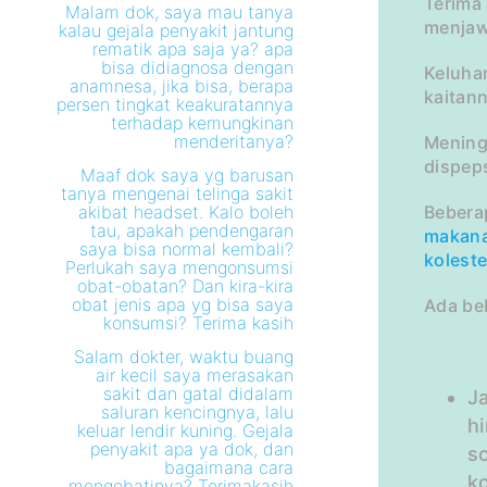
Terima
Malam dok, saya mau tanya
menjaw
kalau gejala penyakit jantung
rematik apa saja ya? apa
bisa didiagnosa dengan
Keluhan
anamnesa, jika bisa, berapa
kaitan
persen tingkat keakuratannya
terhadap kemungkinan
menderitanya?
Mening
dispeps
Maaf dok saya yg barusan
tanya mengenai telinga sakit
akibat headset. Kalo boleh
Beber
tau, apakah pendengaran
makan
saya bisa normal kembali?
koleste
Perlukah saya mengonsumsi
obat-obatan? Dan kira-kira
obat jenis apa yg bisa saya
Ada be
konsumsi? Terima kasih
Salam dokter, waktu buang
air kecil saya merasakan
sakit dan gatal didalam
J
saluran kencingnya, lalu
h
keluar lendir kuning. Gejala
penyakit apa ya dok, dan
s
bagaimana cara
ko
mengobatinya? Terimakasih