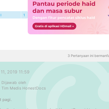
I
1
TANYAAN
3 Pertanyaan ini bermanf
11, 2019 11:59
Dijawab oleh
Tim Medis HonestDocs
 pagi.