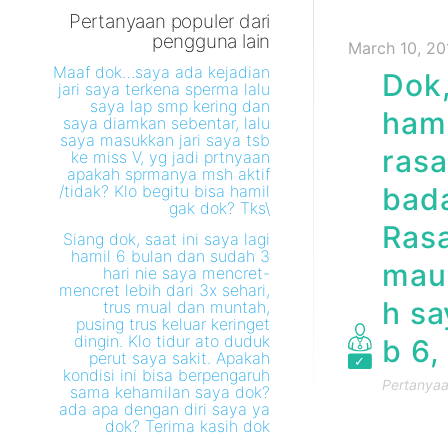
Pertanyaan populer dari
pengguna lain
March 10, 20
Maaf dok…saya ada kejadian
Dok,
jari saya terkena sperma lalu
saya lap smp kering dan
hamp
saya diamkan sebentar, lalu
saya masukkan jari saya tsb
rasa
ke miss V, yg jadi prtnyaan
apakah sprmanya msh aktif
/tidak? Klo begitu bisa hamil
bada
gak dok? Tks\
Rasa
Siang dok, saat ini saya lagi
hamil 6 bulan dan sudah 3
mau 
hari nie saya mencret-
mencret lebih dari 3x sehari,
h sa
trus mual dan muntah,
pusing trus keluar keringet
dingin. Klo tidur ato duduk
b 6,
perut saya sakit. Apakah
kondisi ini bisa berpengaruh
Pertanyaan
sama kehamilan saya dok?
ada apa dengan diri saya ya
dok? Terima kasih dok