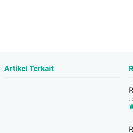
Artikel Terkait
R
J