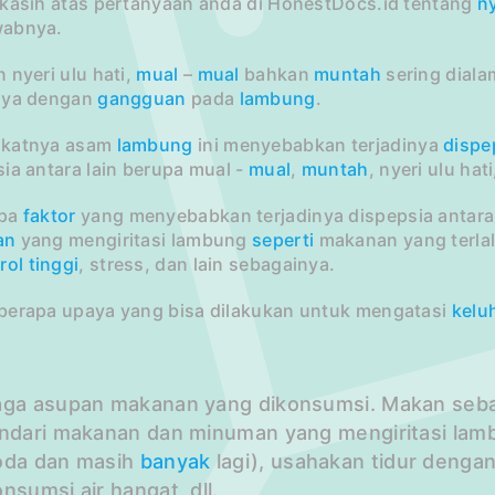
 kasih atas pertanyaan anda di HonestDocs.id tentang
ny
abnya.
 nyeri ulu hati,
mual
–
mual
bahkan
muntah
sering diala
nya dengan
gangguan
pada
lambung
.
katnya asam
lambung
ini menyebabkan terjadinya
dispe
ia antara lain berupa mual -
mual
,
muntah
, nyeri ulu hat
apa
faktor
yang menyebabkan terjadinya dispepsia antara 
an
yang mengiritasi lambung
seperti
makanan yang terla
rol
tinggi
, stress, dan lain sebagainya.
berapa upaya yang bisa dilakukan untuk mengatasi
kelu
aga asupan makanan yang dikonsumsi. Makan sebai
indari makanan dan minuman yang mengiritasi lambu
oda dan masih
banyak
lagi), usahakan tidur dengan 
nsumsi air hangat, dll.