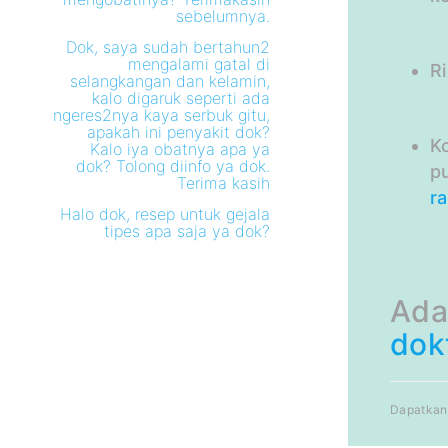
sebelumnya.
Dok, saya sudah bertahun2
mengalami gatal di
R
selangkangan dan kelamin,
kalo digaruk seperti ada
ngeres2nya kaya serbuk gitu,
apakah ini penyakit dok?
K
Kalo iya obatnya apa ya
dok? Tolong diinfo ya dok.
p
Terima kasih
ra
Halo dok, resep untuk gejala
tipes apa saja ya dok?
Ada
dok
Dapatkan 