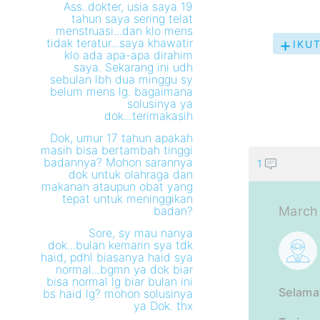
Ass..dokter, usia saya 19
tahun saya sering telat
menstruasi...dan klo mens
tidak teratur...saya khawatir
IKUT
klo ada apa-apa dirahim
PER
saya. Sekarang ini udh
INI
sebulan lbh dua minggu sy
belum mens lg. bagaimana
solusinya ya
dok...terimakasih
Dok, umur 17 tahun apakah
masih bisa bertambah tinggi
badannya? Mohon sarannya
1
dok untuk olahraga dan
makanan ataupun obat yang
tepat untuk meninggikan
badan?
March 
Sore, sy mau nanya
dok...bulan kemarin sya tdk
haid, pdhl biasanya haid sya
normal...bgmn ya dok biar
bisa normal lg biar bulan ini
Selamat
bs haid lg? mohon solusinya
ya Dok. thx