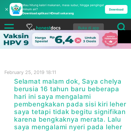
Mau hitung kalori makanan, masa subur, hingga pengingat
✕
minum air?
Download
Download aplikasi HDmall sekarang
Buka di app
February 25, 2019 18:11
Selamat malam dok, Saya chelya
berusia 16 tahun baru beberapa
hari ini saya mengalami
pembengkakan pada sisi kiri leher
saya tetapi tidak begitu signifikan
karena bengkaknya merata. Lalu
saya mengalami nyeri pada leher