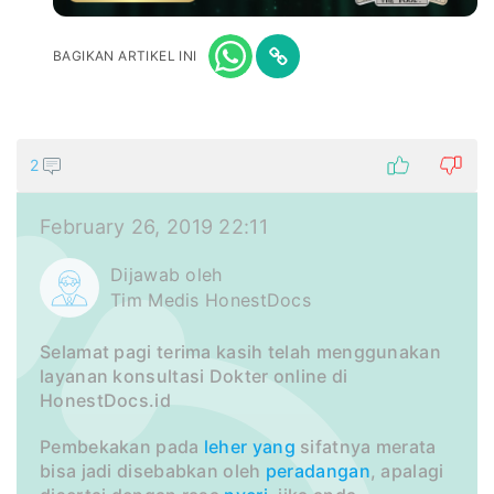
BAGIKAN ARTIKEL INI
2
February 26, 2019 22:11
Dijawab oleh
Tim Medis HonestDocs
Selamat pagi terima kasih telah menggunakan
layanan konsultasi Dokter online di
HonestDocs.id
Pembekakan pada
leher
yang
sifatnya merata
bisa jadi disebabkan oleh
peradangan
, apalagi