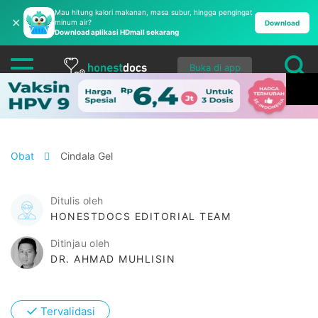
Mau hitung kalori makanan, masa subur, hingga pengingat
✕
minum air?
Download
Download aplikasi HDmall sekarang
Buka di app
Obat
Cindala Gel
Ditulis oleh
HONESTDOCS EDITORIAL TEAM
Ditinjau oleh
DR. AHMAD MUHLISIN
✓
Tervalidasi