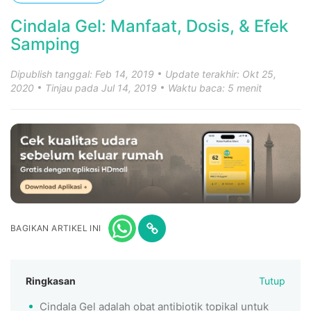
Cindala Gel: Manfaat, Dosis, & Efek
Samping
Dipublish tanggal: Feb 14, 2019
Update terakhir: Okt 25,
2020
Tinjau pada Jul 14, 2019
Waktu baca: 5 menit
BAGIKAN ARTIKEL INI
Ringkasan
Tutup
Cindala Gel adalah obat antibiotik topikal untuk