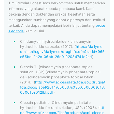
Tim Editorial HonestDocs berkomitmen untuk memberikan
informasi yang akurat kepada pembaca kami. Kami
bekerja dengan dokter dan praktisi kesehatan serta
menggunakan sumber yang dapat dipercaya dari institusi
terkait. Anda dapat mempelajari lebih lanjut tentang
prose
s editorial
kami di sini.
Clindamycin hydrochloride - clindamycin
hydrochloride capsule. (2017). (
https://dailyme
d.nlm.nih.gov/dailymed/drugInfo.cfm?setid=965
e55bd-2b2c-06bb-26e0-92034741e2ed
)
Cleocin T. (clindamycin phosphate topical
solution, USP) (clindamycin phosphate topical
gel) (clindamycin phosphate topical lotion).
(2014). (
http://www.accessdata.fda.gov/drugsat
fda_docs/label/2014/050537s035,050600s013,
050615s012lbl.pdf
)
Cleocin pediatric: Clindamycin palmitate
hydrochloride for oral solution, USP. (2008). (
htt
ps://www.pfizer.com/files/products/uspi_cleocin