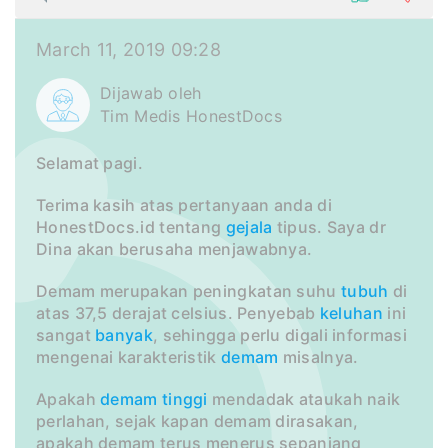
March 11, 2019 09:28
Dijawab oleh
Tim Medis HonestDocs
Selamat pagi.
Terima kasih atas pertanyaan anda di
HonestDocs.id tentang
gejala
tipus. Saya dr
Dina akan berusaha menjawabnya.
Demam merupakan peningkatan suhu
tubuh
di
atas 37,5 derajat celsius. Penyebab
keluhan
ini
sangat
banyak
, sehingga perlu digali informasi
mengenai karakteristik
demam
misalnya.
Apakah
demam
tinggi
mendadak ataukah naik
perlahan, sejak kapan demam dirasakan,
apakah demam terus menerus sepanjang