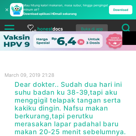
Mau hitung kalori makanan, masa subur, hingga pengingat
✕
minum air?
Download
Download aplikasi HDmall sekarang
Buka di app
March 09, 2019 21:28
Dear dokter.. Sudah dua hari ini
suhu badan ku 38-39,tapi aku
menggigil telapak tangan serta
kakiku dingin. Nafsu makan
berkurang,tapi perutku
merasakan lapar padahal baru
makan 20-25 menit sebelumnya.