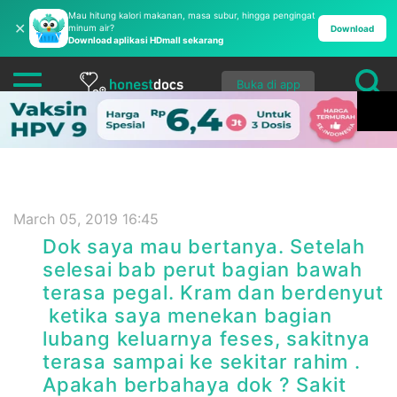
Mau hitung kalori makanan, masa subur, hingga pengingat
✕
minum air?
Download
Download aplikasi HDmall sekarang
Buka di app
March 05, 2019 16:45
Dok saya mau bertanya. Setelah
selesai bab perut bagian bawah
terasa pegal. Kram dan berdenyut
ketika saya menekan bagian
lubang keluarnya feses, sakitnya
terasa sampai ke sekitar rahim .
Apakah berbahaya dok ? Sakit