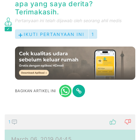
apa yang saya derita?
Terimakasih.
Pertanyaan ini telah dijawab oleh seorang ahli medis
IKUTI PERTANYAAN INI
1
BAGIKAN ARTIKEL INI
1
March 06, 2019 04:45