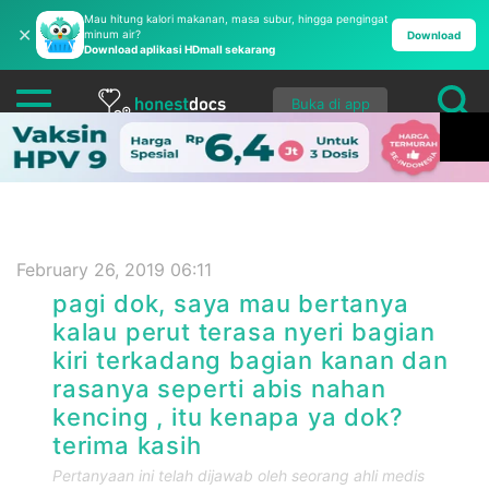
Mau hitung kalori makanan, masa subur, hingga pengingat
✕
minum air?
Download
Download aplikasi HDmall sekarang
Buka di app
February 26, 2019 06:11
pagi dok, saya mau bertanya
kalau perut terasa nyeri bagian
kiri terkadang bagian kanan dan
rasanya seperti abis nahan
kencing , itu kenapa ya dok?
terima kasih
Pertanyaan ini telah dijawab oleh seorang ahli medis