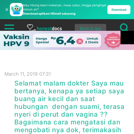
Mau hitung kalori makanan, masa subur, hingga pengingat
✕
minum air?
Download
Download aplikasi HDmall sekarang
Buka di app
March 11, 2019 07:31
Selamat malam dokter Saya mau
bertanya, kenapa ya setiap saya
buang air kecil dan saat
hubungan dengan suami, terasa
nyeri di perut dan vagina ??
Bagaimana cara mengatasi dan
mengobati nya dok, terimakasih