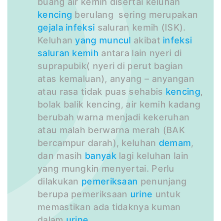
buang air kemih disertai keluhan
kencing
berulang sering merupakan
gejala
infeksi
saluran kemih (ISK).
Keluhan
yang
muncul
akibat
infeksi
saluran kemih
antara lain nyeri di
suprapubik( nyeri di perut bagian
atas kemaluan), anyang – anyangan
atau rasa tidak puas sehabis
kencing
,
bolak balik kencing, air kemih kadang
berubah warna menjadi kekeruhan
atau malah berwarna merah (BAK
bercampur darah), keluhan
demam
,
dan masih
banyak
lagi keluhan lain
yang mungkin menyertai. Perlu
dilakukan
pemeriksaan
penunjang
berupa pemeriksaan
urine
untuk
memastikan ada tidaknya kuman
dalam
urine
.