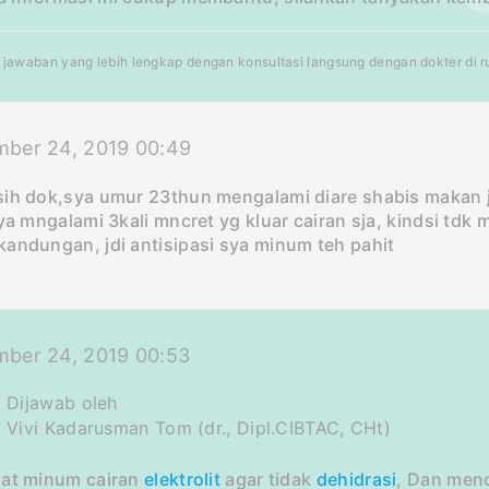
jawaban yang lebih lengkap dengan konsultasi langsung dengan dokter di rum
mber 24, 2019 00:49
sih dok,sya umur 23thun mengalami diare shabis makan j
sya mngalami 3kali mncret yg kluar cairan sja, kindsi tdk
andungan, jdi antisipasi sya minum teh pahit
mber 24, 2019 00:53
Dijawab oleh
Vivi Kadarusman Tom (dr., Dipl.CIBTAC, CHt)
pat minum cairan
elektrolit
agar tidak
dehidrasi
, Dan me