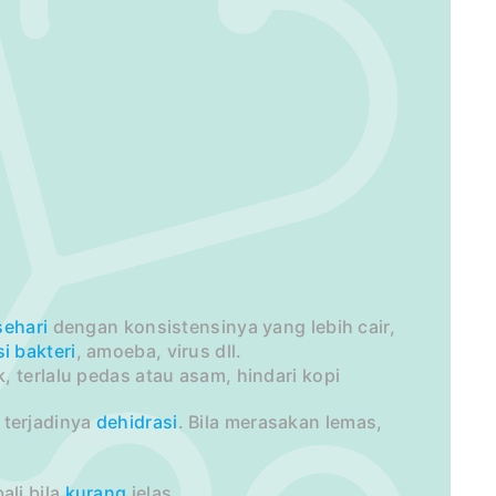
sehari
dengan konsistensinya yang lebih cair,
si
bakteri
, amoeba, virus dll.
 terlalu pedas atau asam, hindari kopi
 terjadinya
dehidrasi
. Bila merasakan lemas,
li bila
kurang
jelas