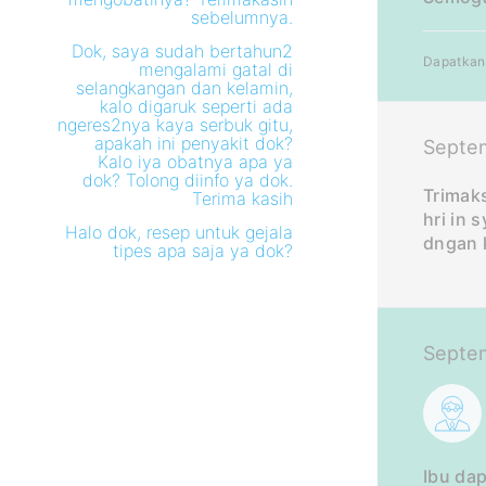
sebelumnya.
Dok, saya sudah bertahun2
Dapatkan 
mengalami gatal di
selangkangan dan kelamin,
kalo digaruk seperti ada
ngeres2nya kaya serbuk gitu,
apakah ini penyakit dok?
Septe
Kalo iya obatnya apa ya
dok? Tolong diinfo ya dok.
Trimak
Terima kasih
hri in 
Halo dok, resep untuk gejala
dngan k
tipes apa saja ya dok?
Septe
Ibu da