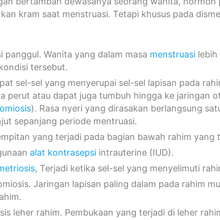
ngan bertambah dewasanya seorang wanita, hormon p
an kram saat menstruasi. Tetapi khusus pada dismen
si panggul. Wanita yang dalam masa
menstruasi
lebih
kondisi tersebut.
pat sel-sel yang menyerupai sel-sel lapisan pada rahi
a perut atau dapat juga tumbuh hingga ke jaringan 
omiosis
). Rasa nyeri yang dirasakan berlangsung sa
njut sepanjang periode mentruasi.
mpitan yang terjadi pada bagian bawah rahim yang 
gunaan
alat kontrasepsi
intrauterine (IUD).
etriosis
, Terjadi ketika sel-sel yang menyelimuti rah
miosis. Jaringan lapisan paling dalam pada rahim m
rahim.
sis leher rahim. Pembukaan yang terjadi di leher rah