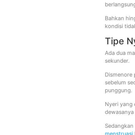
berlangsun
Bahkan hing
kondisi tid
Tipe N
Ada dua mac
sekunder.
Dismenore p
sebelum seo
punggung.
Nyeri yang 
dewasanya 
Sedangkan d
menstruasi