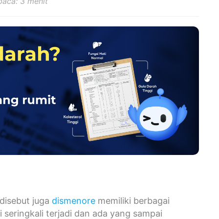
baca: 3 menit
disebut juga
dismenore
memiliki berbagai
 seringkali terjadi dan ada yang sampai