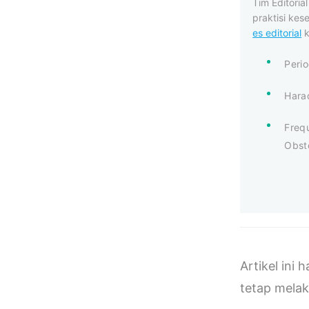
Tim Editori
praktisi kes
es editorial
k
Peri
Hara
Freq
Obst
Artikel ini
tetap melak