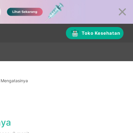
Toko Kesehatan
a Mengatasinya
nya