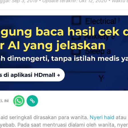
nggal: Sep 3, 2019
Update terakhir: Okt 12, 2020
Waktu 
L INI
haid seringkali dirasakan para wanita.
Nyeri haid
atau 
bab. Pada saat mentruasi dialami oleh wanita, nyeri