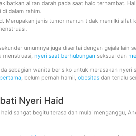
kibatkan aliran darah pada saat haid terhambat. Ha
di di dalam rahim.
id. Merupakan jenis tumor namun tidak memilki sifat
menstruasi.
ekunder umumnya juga disertai dengan gejala lain s
a menstruasi,
nyeri saat berhubungan
seksual dan
me
pada sebagian wanita berisiko untuk merasakan nyeri 
 pertama
, belum pernah hamil,
obesitas
dan terlalu s
ati Nyeri Haid
i haid sangat begitu terasa dan mulai menganggu, 