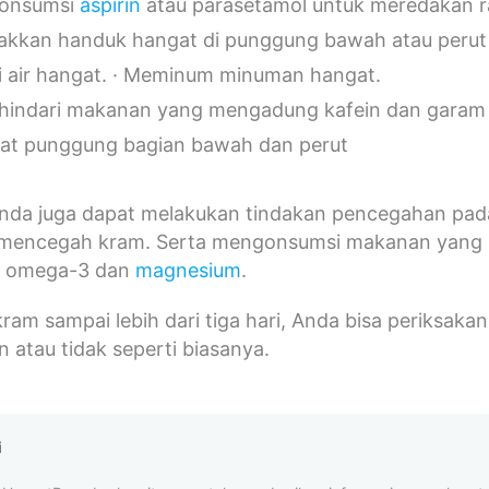
onsumsi
aspirin
atau parasetamol untuk meredakan ra
akkan handuk hangat di punggung bawah atau perut
 air hangat. · Meminum minuman hangat.
indari makanan yang mengadung kafein dan garam 
at punggung bagian bawah dan perut
 Anda juga dapat melakukan tindakan pencegahan pada
encegah kram. Serta mengonsumsi makanan yang 
k
omega-3 dan
magnesium
.
i kram sampai lebih dari tiga hari, Anda bisa periksak
 atau tidak seperti biasanya.
i