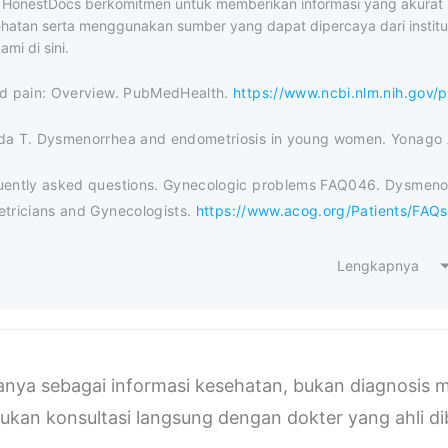
al HonestDocs berkomitmen untuk memberikan informasi yang akura
ehatan serta menggunakan sumber yang dapat dipercaya dari institus
ami di sini.
od pain: Overview. PubMedHealth.
https://www.ncbi.nlm.nih.go
da T. Dysmenorrhea and endometriosis in young women. Yonago 
uently asked questions. Gynecologic problems FAQ046. Dysmenorr
etricians and Gynecologists.
https://www.acog.org/Patients/FAQs
Lengkapnya
 hanya sebagai informasi kesehatan, bukan diagnosi
ukan konsultasi langsung dengan dokter yang ahli d