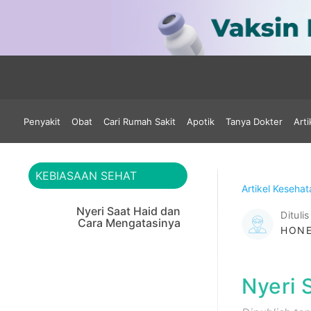
Penyakit
Obat
Cari Rumah Sakit
Apotik
Tanya Dokter
Arti
KEBIASAAN SEHAT
Artikel Keseha
Nyeri Saat Haid dan
Ditulis
Cara Mengatasinya
HONE
Nyeri 