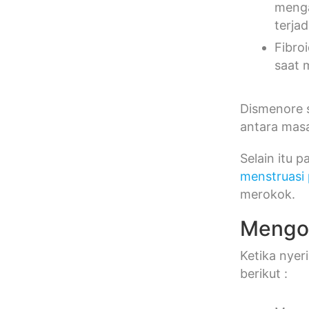
menga
terja
Fibro
saat 
Dismenore s
antara mas
Selain itu 
menstruasi
merokok.
Mengob
Ketika nyer
berikut :