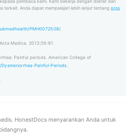
t kepada pembaca kami. Kami bekerja dengan dokter dan
i terkait. Anda dapat mempelajari lebih lanjut tentang
pros
v/pubmedhealth/PMH0072508/
.
Acta Medica. 2013;56:81.
hea: Painful periods. American College of
/Dysmenorrhea-Painful-Periods
.
s medis. HonestDocs menyarankan Anda untuk
ibidangnya.