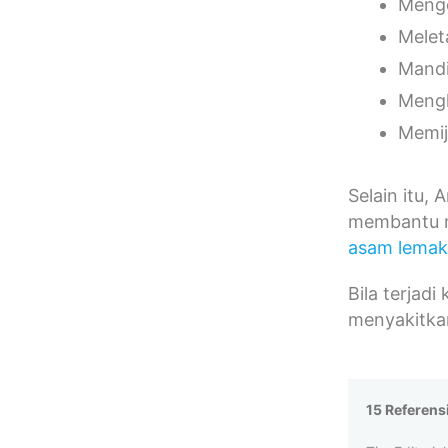
Meng
Melet
Mandi
Mengh
Memij
Selain itu,
membantu m
asam lema
Bila terjad
menyakitkan
15 Referens