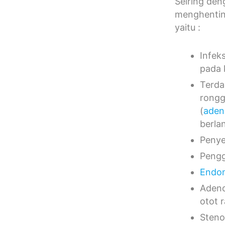
Seiring de
menghentink
yaitu :
Infek
pada 
Terda
rongg
(
aden
berla
Penye
Peng
Endom
Adeno
otot 
Steno