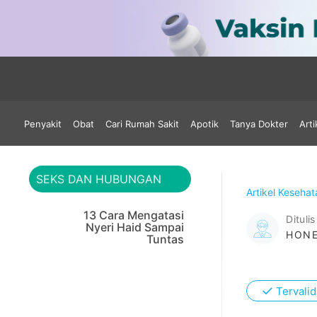
Penyakit
Obat
Cari Rumah Sakit
Apotik
Tanya Dokter
Arti
SEKS DAN HUBUNGAN
Artikel Keseha
13 Cara Mengatasi
Ditulis
Nyeri Haid Sampai
HONE
Tuntas
✓
Tervalid