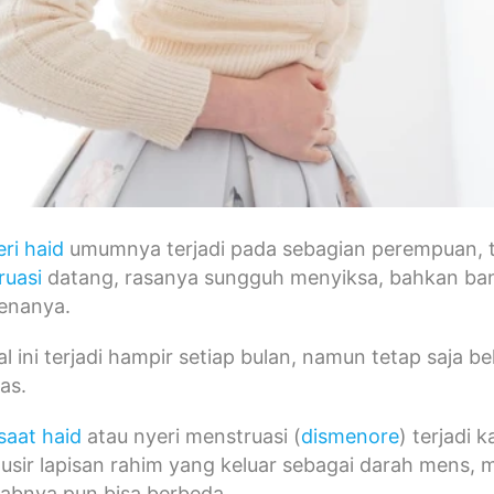
eri haid
umumnya terjadi pada sebagian perempuan, t
ruasi
datang, rasanya sungguh menyiksa, bahkan ban
renanya.
l ini terjadi hampir setiap bulan, namun tetap saja 
as.
saat haid
atau nyeri menstruasi (
dismenore
) terjadi 
sir lapisan rahim yang keluar sebagai darah mens, me
abnya pun bisa berbeda.