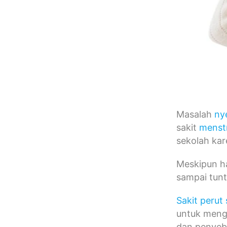
Masalah
ny
sakit
menst
sekolah ka
Meskipun ha
sampai tunt
Sakit perut 
untuk mengu
dan penyeb