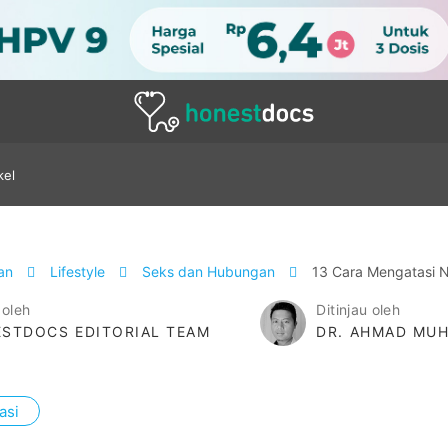
kel
tan
Lifestyle
Seks dan Hubungan
13 Cara Mengatasi N
 oleh
Ditinjau oleh
STDOCS EDITORIAL TEAM
DR. AHMAD MUH
asi