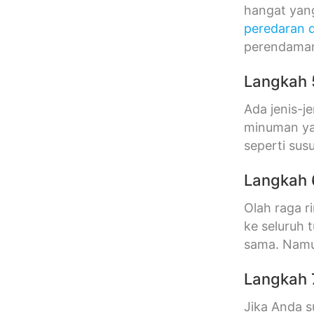
hangat yang
peredaran 
perendaman
Langkah 
Ada jenis-
minuman y
seperti sus
Langkah 
Olah raga r
ke seluruh 
sama. Namun,
Langkah 7
Jika Anda s