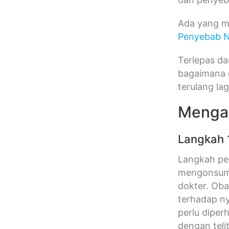
Ada yang me
Penyebab N
Terlepas da
bagaimana c
terulang lag
Mengat
Langkah 
Langkah per
mengonsu
dokter. Oba
terhadap ny
perlu diper
dengan telit