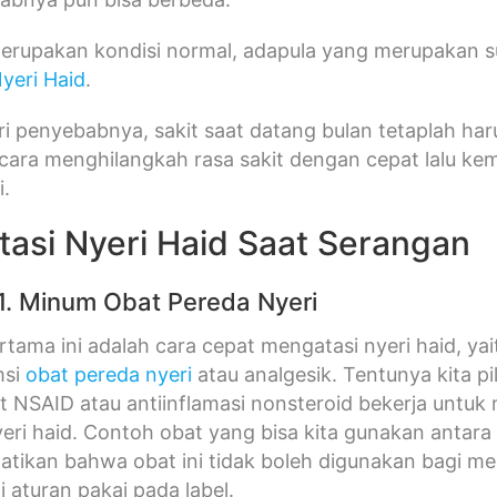
rupakan kondisi normal, adapula yang merupakan sua
yeri Haid
.
ri penyebabnya, sakit saat datang bulan tetaplah har
ara menghilangkah rasa sakit dengan cepat lalu kem
i.
asi Nyeri Haid Saat Serangan
1. Minum Obat Pereda Nyeri
tama ini adalah cara cepat mengatasi nyeri haid, yait
msi
obat pereda nyeri
atau analgesik. Tentunya kita pi
t NSAID atau antiinflamasi nonsteroid bekerja untu
eri haid. Contoh obat yang bisa kita gunakan antara
hatikan bahwa obat ini tidak boleh digunakan bagi m
i aturan pakai pada label.