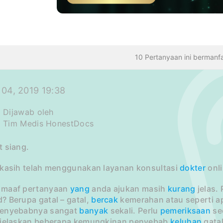
10 Pertanyaan ini bermanf
04, 2019 19:38
Dijawab oleh
Tim Medis HonestDocs
t siang.
 kasih telah menggunakan layanan konsultasi
dokter
onli
maaf pertanyaan
yang
anda ajukan masih
kurang
jelas.
? Berupa gatal – gatal,
bercak
kemerahan atau seperti a
enyebabnya sangat
banyak
sekali. Perlu
pemeriksaan
se
ijelaskan beberapa kemungkinan penyebab
keluhan
gatal