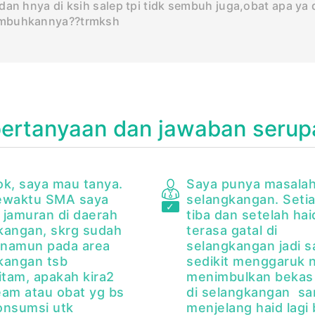
dan hnya di ksih salep tpi tidk sembuh juga,obat apa ya
mbuhkannya??trmksh
pertanyaan dan jawaban serup
ok, saya mau tanya.
Saya punya masalah
ewaktu SMA saya
selangkangan. Setia
 jamuran di daerah
tiba dan setelah hai
kangan, skrg sudah
terasa gatal di
, namun pada area
selangkangan jadi s
kangan tsb
sedikit menggaruk n
tam, apakah kira2
menimbulkan bekas
eam atau obat yg bs
di selangkangan sa
onsumsi utk
menjelang haid lagi