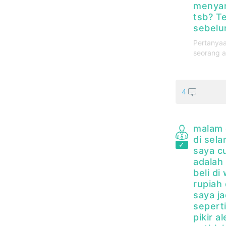
menyam
tsb? T
sebelu
Pertanyaa
seorang a
4
malam 
di sel
saya c
adalah
beli d
rupiah
saya ja
sepert
pikir a