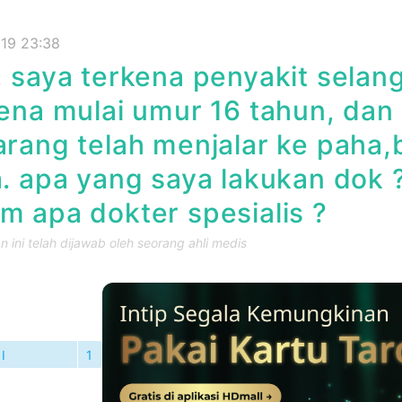
019 23:38
 saya terkena penyakit selan
ena mulai umur 16 tahun, dan
rang telah menjalar ke paha,
. apa yang saya lakukan dok 
 apa dokter spesialis ?
 ini telah dijawab oleh seorang ahli medis
I
1
TANYAAN