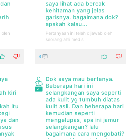
 dan
saya lihat ada bercak
kehitaman yang jelas
erih
garisnya. bagaimana dok?
apakah kalau...
 oleh
Pertanyaan ini telah dijawab oleh
seorang ahli medis
8
aya
Dok saya mau bertanya.
Beberapa hari ini
h kiri
selangkangan saya seperti
ada kulit yg tumbuh diatas
kah itu
kulit asli. Dan beberapa hari
bagi
kemudian seperti
ya dan
mengelupas, apa ini jamur
usus
selangkangan? lalu
anyak
bagaimana cara mengobati?