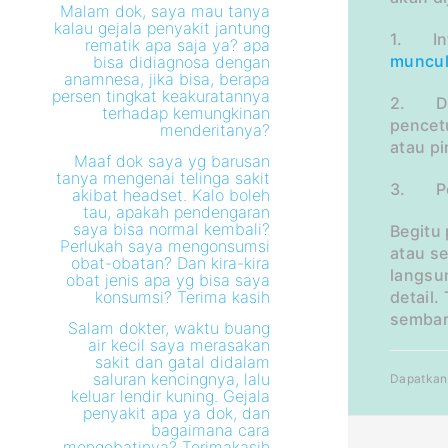
Malam dok, saya mau tanya
kalau gejala penyakit jantung
1. In
rematik apa saja ya? apa
muncu
bisa didiagnosa dengan
anamnesa, jika bisa, berapa
persen tingkat keakuratannya
2. De
terhadap kemungkinan
pencet
menderitanya?
atau pi
Maaf dok saya yg barusan
tanya mengenai telinga sakit
3. Pe
akibat headset. Kalo boleh
tau, apakah pendengaran
saya bisa normal kembali?
Begitu
Perlukah saya mengonsumsi
atau s
obat-obatan? Dan kira-kira
langsun
obat jenis apa yg bisa saya
konsumsi? Terima kasih
detail
sembar
Salam dokter, waktu buang
air kecil saya merasakan
sakit dan gatal didalam
saluran kencingnya, lalu
Dapatkan 
keluar lendir kuning. Gejala
penyakit apa ya dok, dan
bagaimana cara
mengobatinya? Terimakasih