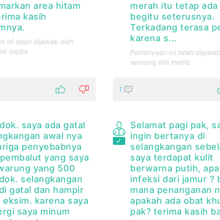
arkan area hitam
merah itu tetap ada
erima kasih
begitu seterusnya.
mnya.
Terkadang terasa p
karena s...
n ini telah dijawab oleh
hli medis
Pertanyaan ini telah dijawab
seorang ahli medis
1
dok. saya ada gatal
Selamat pagi pak, s
angkangan awal nya
ingin bertanya di
uriga penyebabnya
selangkangan sebela
 pembalut yang saya
saya terdapat kulit
i warung yang 500
berwarna putih, apa
 dok. selangkangan
infeksi dari jamur ? 
di gatal dan hampir
mana penanganan n
i eksim. karena saya
apakah ada obat kh
lergi saya minum
pak? terima kasih b