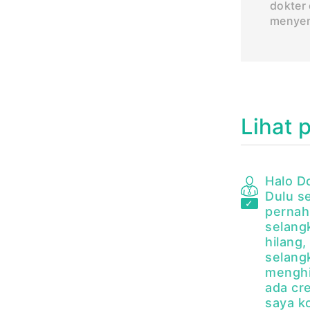
dokter 
menye
Lihat 
Halo D
Dulu s
pernah
selang
hilang
selang
menghi
ada cr
saya k