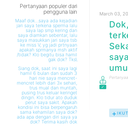
Pertanyaan populer dari
pengguna lain
March 03, 2
Maaf dok…saya ada kejadian
Dok,
jari saya terkena sperma lalu
saya lap smp kering dan
terk
saya diamkan sebentar, lalu
saya masukkan jari saya tsb
Seka
ke miss V, yg jadi prtnyaan
apakah sprmanya msh aktif
/tidak? Klo begitu bisa hamil
saya
gak dok? Tks\
umum
Siang dok, saat ini saya lagi
hamil 6 bulan dan sudah 3
Pertanyaan
hari nie saya mencret-
mencret lebih dari 3x sehari,
trus mual dan muntah,
pusing trus keluar keringet
dingin. Klo tidur ato duduk
perut saya sakit. Apakah
kondisi ini bisa berpengaruh
sama kehamilan saya dok?
IKUT
ada apa dengan diri saya ya
PER
dok? Terima kasih dok
INI