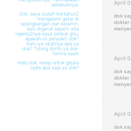
April 
sebelumnya.
Dok, saya sudah bertahun2
dok say
mengalami gatal di
dokter 
selangkangan dan kelamin,
kalo digaruk seperti ada
menye
ngeres2nya kaya serbuk gitu,
apakah ini penyakit dok?
Kalo iya obatnya apa ya
dok? Tolong diinfo ya dok.
Terima kasih
April 
Halo dok, resep untuk gejala
tipes apa saja ya dok?
dok say
dokter 
menye
April 
dok say