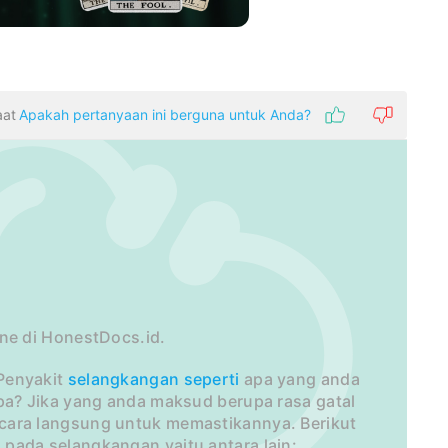
aat
Apakah pertanyaan ini berguna untuk Anda?
ne di HonestDocs.id.
 Penyakit
selangkangan
seperti
apa yang anda
pa? Jika yang anda maksud berupa rasa gatal
cara langsung untuk memastikannya. Berikut
 pada selangkangan yaitu antara lain: