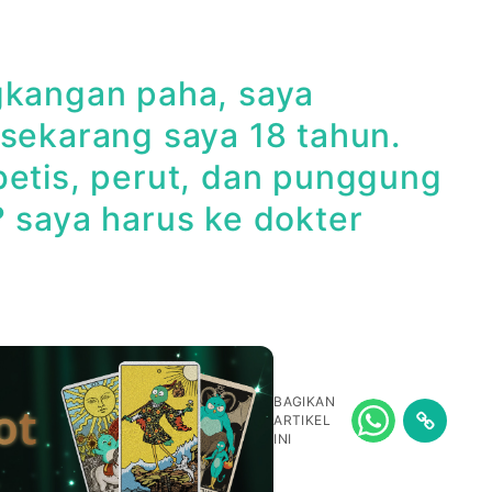
gkangan paha, saya
 sekarang saya 18 tahun.
betis, perut, dan punggung
? saya harus ke dokter
BAGIKAN
ARTIKEL
INI