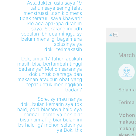
Ass..dokter, usia saya 19
tahun saya sering telat
menstruasi...dan klo mens
tidak teratur...saya khawatir
klo ada apa-apa dirahim
saya. Sekarang ini udh
sebulan lbh dua minggu sy
4
belum mens lg. bagaimana
solusinya ya
dok...terimakasih
March 
Dok, umur 17 tahun apakah
masih bisa bertambah tinggi
badannya? Mohon sarannya
dok untuk olahraga dan
makanan ataupun obat yang
tepat untuk meninggikan
badan?
Selama
Sore, sy mau nanya
Terima
dok...bulan kemarin sya tdk
haid, pdhl biasanya haid sya
normal...bgmn ya dok biar
Mohon 
bisa normal lg biar bulan ini
maksud
bs haid lg? mohon solusinya
maka p
ya Dok. thx
akan d