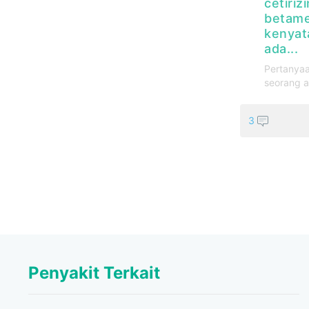
cetiriz
betame
kenyat
ada...
Pertanyaa
seorang a
3
Penyakit Terkait