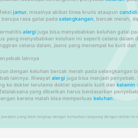
feksi
jamur
, misalnya akibat tinea kruris ataupun
candidi
l
berupa rasa gatal pada
selangkangan
, bercak merah, da
rmatitis
alergi
juga bisa menyebabkan keluhan gatal pa
us yang menyebabkan keluhan ini seperti celana dala
nggiran celana dalam, jeans yang menempel ke kulit dan 
nyebab lainnya
 pun dengan keluhan bercak merah pada selangkangan bi
ebab lainnya. Riwayat
alergi
juga bisa menjadi penyebab. U
g ke dokter terutama dokter spesialis kulit dan
kelamin
. Tatalaksana yang diberikan harus berdasarkan penyebab
angan karena malah bisa memperluas
keluhan
.
jawaban yang lebih lengkap dengan konsultasi langsung dengan dokter di rum