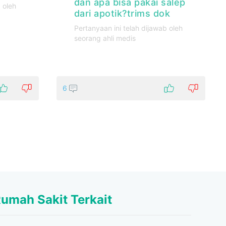
dan apa bisa pakai salep
 oleh
dari apotik?trims dok
Pertanyaan ini telah dijawab oleh
seorang ahli medis
6
umah Sakit Terkait