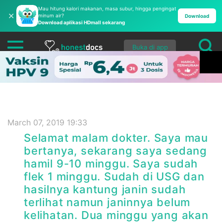
Mau hitung kalori makanan, masa subur, hingga pengingat
✕
minum air?
Download
Download aplikasi HDmall sekarang
Buka di app
March 07, 2019 19:33
Selamat malam dokter. Saya mau
bertanya, sekarang saya sedang
hamil 9-10 minggu. Saya sudah
flek 1 minggu. Sudah di USG dan
hasilnya kantung janin sudah
terlihat namun janinnya belum
kelihatan. Dua minggu yang akan