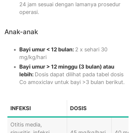
24 jam sesuai dengan lamanya prosedur
operasi.
Anak-anak
Bayi umur < 12 bulan:
2 x sehari 30
mg/kg/hari
Bayi umur > 12 minggu (3 bulan) atau
lebih:
Dosis dapat dilihat pada tabel dosis
Co amoxiclav untuk bayi >3 bulan berikut.
INFEKSI
DOSIS
Otitis media,
sinusitis, infeksi
45 mg/kg/hari
40 mg/