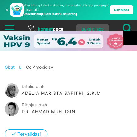
Mau hitung kalori makanan, masa subur, hingga pengingat
✕
minum air?
Download
Download aplikasi HDmall sekarang
Buka di app
Obat
Co Amoxiclav
Ditulis oleh
ADELIA MARISTA SAFITRI, S.K.M
Ditinjau oleh
DR. AHMAD MUHLISIN
✓
Tervalidasi