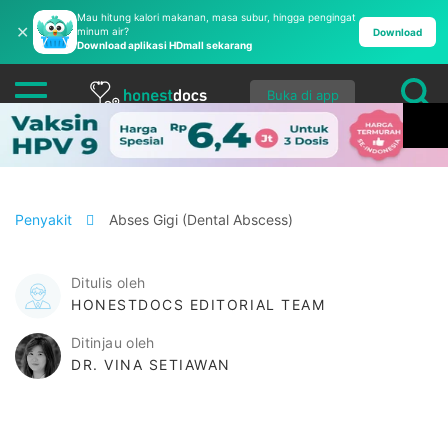
Mau hitung kalori makanan, masa subur, hingga pengingat
✕
minum air?
Download
Download aplikasi HDmall sekarang
Buka di app
Penyakit
Abses Gigi (Dental Abscess)
Ditulis oleh
HONESTDOCS EDITORIAL TEAM
Ditinjau oleh
DR. VINA SETIAWAN