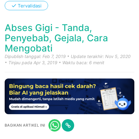
✓
Tervalidasi
Abses Gigi - Tanda,
Penyebab, Gejala, Cara
Mengobati
Dipublish tanggal: Feb 7, 2019
Update terakhir: Nov 5, 2020
Tinjau pada Apr 3, 2019
Waktu baca: 6 menit
BAGIKAN ARTIKEL INI