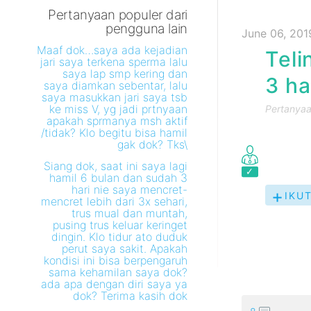
Pertanyaan populer dari
pengguna lain
June 06, 201
Maaf dok…saya ada kejadian
Teli
jari saya terkena sperma lalu
saya lap smp kering dan
3 ha
saya diamkan sebentar, lalu
saya masukkan jari saya tsb
ke miss V, yg jadi prtnyaan
Pertanyaan
apakah sprmanya msh aktif
/tidak? Klo begitu bisa hamil
gak dok? Tks\
Siang dok, saat ini saya lagi
hamil 6 bulan dan sudah 3
hari nie saya mencret-
IKUT
mencret lebih dari 3x sehari,
PER
trus mual dan muntah,
INI
pusing trus keluar keringet
dingin. Klo tidur ato duduk
perut saya sakit. Apakah
kondisi ini bisa berpengaruh
sama kehamilan saya dok?
ada apa dengan diri saya ya
dok? Terima kasih dok