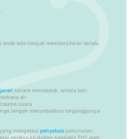
.
anda ada riwayat membersihkan terlalu
garan
secara mendadak, antara lain:
terkena air
 trauma suara
telinga tengah menyebabkan terganggunya
i yang mengatasi
penyebab
penurunan
rgi periksa ke dokter spesialis THT agar