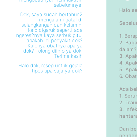
sebelumnya.
Halo s
Dok, saya sudah bertahun2
mengalami gatal di
Sebelu
selangkangan dan kelamin,
kalo digaruk seperti ada
ngeres2nya kaya serbuk gitu,
1. Bera
apakah ini penyakit dok?
2. Bag
Kalo iya obatnya apa ya
dalam?
dok? Tolong diinfo ya dok.
Terima kasih
3. Apa
4. Apak
Halo dok, resep untuk gejala
5. Apa
tipes apa saja ya dok?
6. Oba
Ada be
1. Ser
2. Tra
3. Inf
hantar
Dan be
pendeng