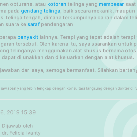
umen obturans, atau
kotoran
telinga yang
membesar
saat 
uma pada
gendang telinga
, baik secara mekanik, maupun
eksi telinga tengah, dimana terkumpulnya cairan dalam 
an suara ke
saraf
pendengaran
berapa
penyakit
lainnya. Terapi yang tepat adalah terap
aran tersebut. Oleh karena itu, saya ssarankan untuk pe
pong telinganya menggunakan alat khusus bernama otosk
, dapat dilunakkan dan dikeluarkan dengan alat khusus.
 jawaban dari saya, semoga bermanfaat. Silahkan bertan
jawaban yang lebih lengkap dengan konsultasi langsung dengan dokter di rum
6, 2019 15:39
Dijawab oleh
dr. Felicia Ivanty