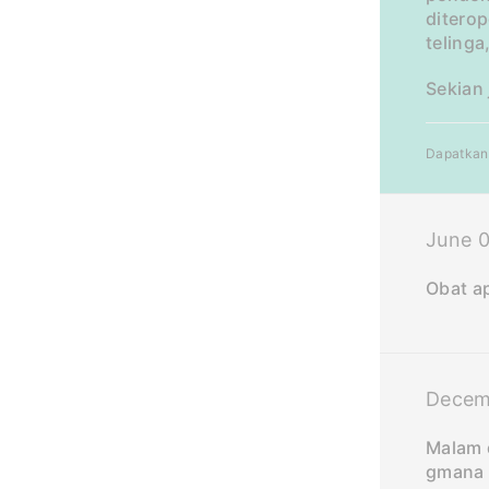
ditero
telinga
Sekian
Dapatkan 
June 0
Obat a
Decem
Malam d
gmana 