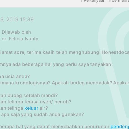
1 Pertanyaan ini bermanf
6, 2019 15:39
Dijawab oleh
dr. Felicia Ivanty
elamat sore, terima kasih telah menghubungi Honestdocs
mnya ada beberapa hal yang perlu saya tanyakan:
pa usia anda?
aimana kronologisnya? Apakah budeg mendadak? Apakah 
kah budeg setelah mandi?
ah telinga terasa nyeri/ penuh?
kah telinga
keluar
air?
t apa saja yang sudah anda gunakan?
berapa hal yang dapat menyebabkan penurunan
penden