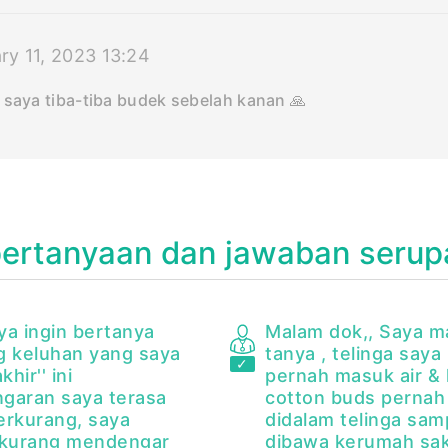
ry 11, 2023 13:24
 saya tiba-tiba budek sebelah kanan 🙏
pertanyaan dan jawaban serup
ya ingin bertanya
Malam dok,, Saya m
g keluhan yang saya
tanya , telinga saya 
khir'' ini
pernah masuk air &
garan saya terasa
cotton buds pernah 
erkurang, saya
didalam telinga sam
 kurang mendengar
dibawa kerumah sak