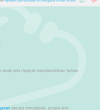
aat
Apakah pertanyaan ini berguna untuk Anda?
.
anda ada riwayat membersihkan terlalu
garan
secara mendadak, antara lain: