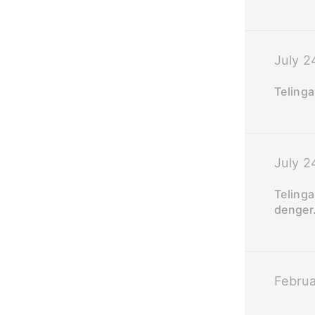
July 2
Teling
July 2
Teling
denger.
Februa