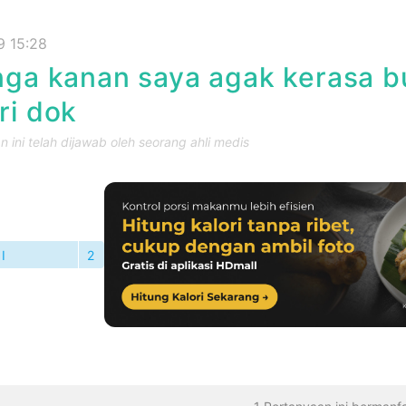
9 15:28
nga kanan saya agak kerasa 
ri dok
 ini telah dijawab oleh seorang ahli medis
I
2
TANYAAN