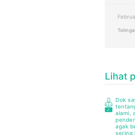
Februa
Telinga
Lihat 
Dok sa
tentan
alami, a
penden
agak b
sering