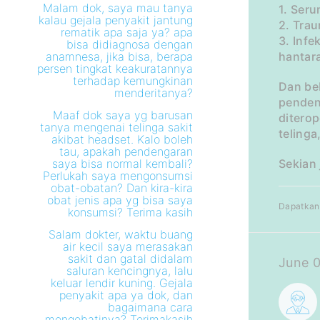
Malam dok, saya mau tanya
1. Ser
kalau gejala penyakit jantung
2. Tra
rematik apa saja ya? apa
3. Inf
bisa didiagnosa dengan
anamnesa, jika bisa, berapa
hantar
persen tingkat keakuratannya
terhadap kemungkinan
Dan be
menderitanya?
pendeng
Maaf dok saya yg barusan
ditero
tanya mengenai telinga sakit
telinga
akibat headset. Kalo boleh
tau, apakah pendengaran
saya bisa normal kembali?
Sekian
Perlukah saya mengonsumsi
obat-obatan? Dan kira-kira
obat jenis apa yg bisa saya
Dapatkan 
konsumsi? Terima kasih
Salam dokter, waktu buang
air kecil saya merasakan
sakit dan gatal didalam
June 0
saluran kencingnya, lalu
keluar lendir kuning. Gejala
penyakit apa ya dok, dan
bagaimana cara
mengobatinya? Terimakasih