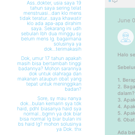
8
Ass..dokter, usia saya 19
tahun saya sering telat
menstruasi...dan klo mens
tidak teratur...saya khawatir
June 0
klo ada apa-apa dirahim
saya. Sekarang ini udh
sebulan lbh dua minggu sy
belum mens lg. bagaimana
solusinya ya
dok...terimakasih
Halo s
Dok, umur 17 tahun apakah
masih bisa bertambah tinggi
Sebelu
badannya? Mohon sarannya
dok untuk olahraga dan
makanan ataupun obat yang
1. Bera
tepat untuk meninggikan
2. Bag
badan?
dalam?
Sore, sy mau nanya
3. Apa
dok...bulan kemarin sya tdk
4. Apak
haid, pdhl biasanya haid sya
5. Apa
normal...bgmn ya dok biar
bisa normal lg biar bulan ini
6. Oba
bs haid lg? mohon solusinya
ya Dok. thx
Ada be