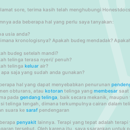
elamat sore, terima kasih telah menghubungi Honestdocs
mnya ada beberapa hal yang perlu saya tanyakan:
pa usia anda?
aimana kronologisnya? Apakah budeg mendadak? Apakah 
kah budeg setelah mandi?
ah telinga terasa nyeri/ penuh?
kah telinga
keluar
air?
t apa saja yang sudah anda gunakan?
berapa hal yang dapat menyebabkan penurunan
penden
umen obturans, atau
kotoran
telinga yang
membesar
saat 
uma pada
gendang telinga
, baik secara mekanik, maupun
eksi telinga tengah, dimana terkumpulnya cairan dalam 
an suara ke
saraf
pendengaran
berapa
penyakit
lainnya. Terapi yang tepat adalah terap
aran tersebut. Oleh karena itu, saya ssarankan untuk pe