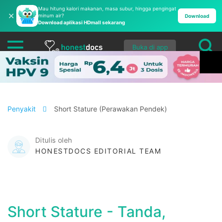
Mau hitung kalori makanan, masa subur, hingga pengingat
✕
minum air?
Download
Download aplikasi HDmall sekarang
Buka di app
Penyakit
Short Stature (Perawakan Pendek)
Ditulis oleh
HONESTDOCS EDITORIAL TEAM
Short Stature - Tanda,