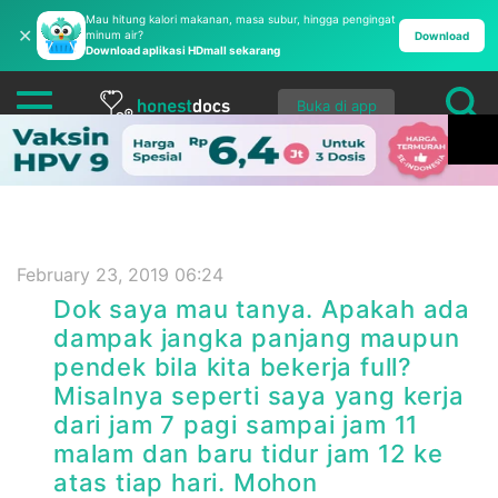
Mau hitung kalori makanan, masa subur, hingga pengingat
✕
minum air?
Download
Download aplikasi HDmall sekarang
Buka di app
February 23, 2019 06:24
Dok saya mau tanya. Apakah ada
dampak jangka panjang maupun
pendek bila kita bekerja full?
Misalnya seperti saya yang kerja
dari jam 7 pagi sampai jam 11
malam dan baru tidur jam 12 ke
atas tiap hari. Mohon