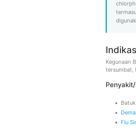
chlorph
termasu
digunak
Indikas
Kegunaan Br
tersumbat, 
Penyakit/
Batuk
Dema
Flu S