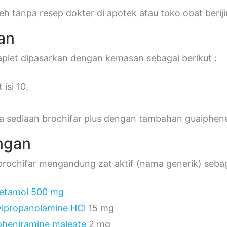
leh tanpa resep dokter di apotek atau toko obat beriji
an
aplet dipasarkan dengan kemasan sebagai berikut :
 isi 10.
ga sediaan brochifar plus dengan tambahan guaiphene
ngan
 brochifar mengandung zat aktif (nama generik) sebag
etamol 500 mg
lpropanolamine HCl
15 mg
pheniramine maleate
2 mg