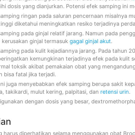
ihi dosis yang dianjurkan. Potensi efek samping ini
samping ringan pada saluran pencernaan misalnya m
 tinggi diketahui meningkatkan resiko terjadinya per
samping pada ginjal relatif jarang. Namun pada pen
o kerusakan ginjal termasuk
gagal ginjal akut
.
samping pada kulit kejadiannya jarang. Pada tahun 2
ringatkan kemungkinan terjadinya efek pada kulit se
rmal toksik akibat pemakaian obat yang mengandung 
bisa fatal jika terjadi.
ini juga menyebabkan efek samping berupa sakit kep
a, takikardi, mulut kering, palpitasi, dan
retensi urin
.
digunakan dengan dosis yang besar, dextromethorph
ian
g harus diperhatikan selama menggunakan obat Brochi