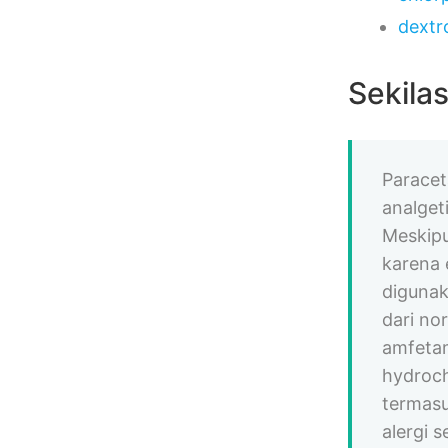
dext
Sekila
Paracet
analget
Meskipu
karena 
digunak
dari no
amfetam
hydroch
termasu
alergi 