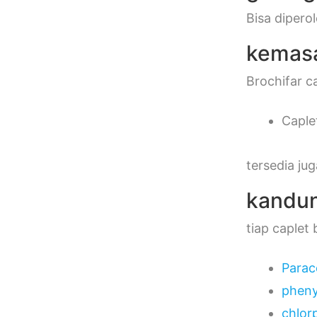
Bisa dipero
kemas
Brochifar c
Caplet
tersedia ju
kandu
tiap caplet
Parac
pheny
chlor