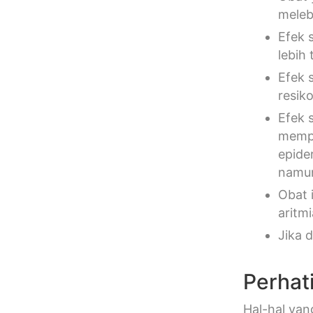
meleb
Efek 
lebih
Efek 
resik
Efek 
mempe
epide
namun 
Obat 
aritmi
Jika 
Perhat
Hal-hal yan