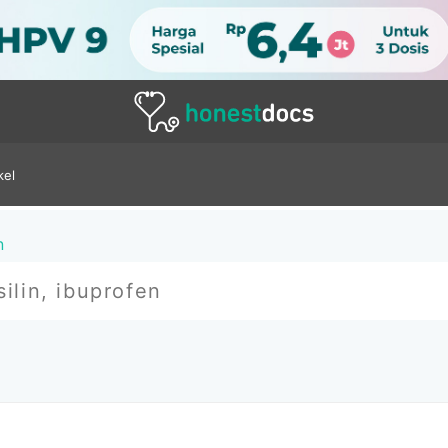
kel
n