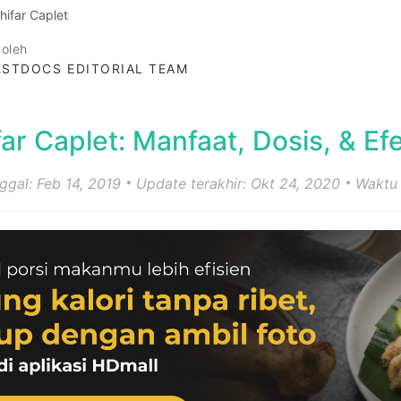
hifar Caplet
 oleh
STDOCS EDITORIAL TEAM
far Caplet: Manfaat, Dosis, & E
nggal: Feb 14, 2019
Update terakhir: Okt 24, 2020
Waktu 