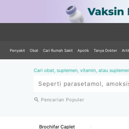
Penyakit
Obat
Cari Rumah Sakit
Apotik
Tanya Dokter
Arti
Cari obat, suplemen, vitamin, atau supleme
Pencarian Populer
Brochifar Caplet