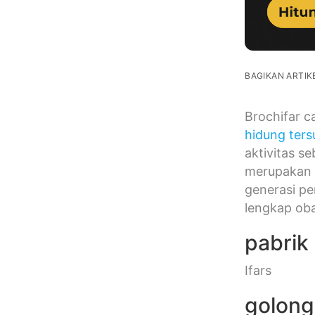
BAGIKAN ARTIKE
Brochifar c
hidung ter
aktivitas s
merupakan s
generasi pe
lengkap oba
pabrik
Ifars
golon