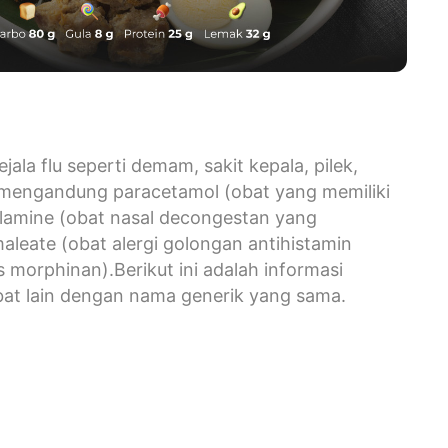
la flu seperti demam, sakit kepala, pilek,
let mengandung paracetamol (obat yang memiliki
nolamine (obat nasal decongestan yang
leate (obat alergi golongan antihistamin
 morphinan).Berikut ini adalah informasi
obat lain dengan nama generik yang sama.