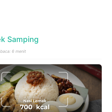
fek Samping
baca: 6 menit