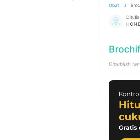
Obat
Broc
Ditulis
HONE
Brochi
Dipublish ta