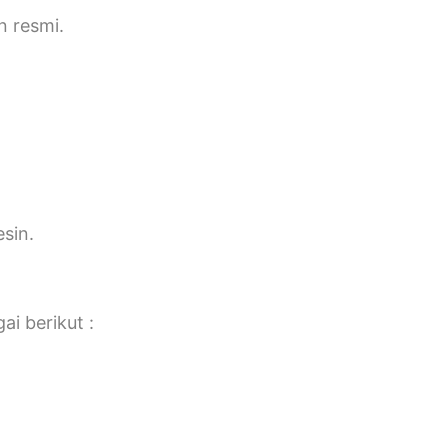
n resmi.
sin.
ai berikut :