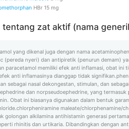
romethorphan
HBr 15 mg
s tentang zat aktif (nama generi
amol yang dikenal juga dengan nama acetaminophen
ic (pereda nyeri) dan antipiretik (penurun demam) ya
n paracetamol memiliki efek anti inflamasi, obat ini
efek anti inflamasinya dianggap tidak signifikan.ph
an sebagai nasal dekongestan, stimulan, dan sebagai 
rephedrine dan norpseudoephedrine, yang termasuk p
in. Obat ini biasanya digunakan dalam bentuk gara
loride.chlorpheniramine maleate/chlorphenamine/c
k golongan alkilamina antihistamin generasi pertama
seperti rhinitis dan urtikaria. Dibandingkan dengan an