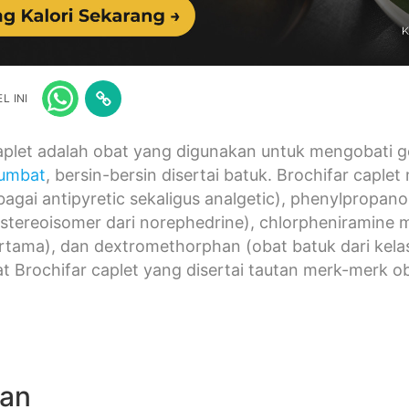
L INI
aplet adalah obat yang digunakan untuk mengobati geja
sumbat
, bersin-bersin disertai batuk. Brochifar cap
ebagai antipyretic sekaligus analgetic), phenylpropa
tereoisomer dari norephedrine), chlorpheniramine ma
rtama), dan dextromethorphan (obat batuk dari kelas
t Brochifar caplet yang disertai tautan merk-merk 
gan