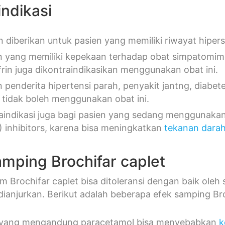
indikasi
n diberikan untuk pasien yang memiliki riwayat hipers
n yang memiliki kepekaan terhadap obat simpatomimet
efrin juga dikontraindikasikan menggunakan obat ini.
n penderita hipertensi parah, penyakit jantng, diabet
 tidak boleh menggunakan obat ini.
aindikasi juga bagi pasien yang sedang menggunak
 inhibitors, karena bisa meningkatkan
tekanan dara
amping Brochifar caplet
 Brochifar caplet bisa ditoleransi dengan baik oleh
dianjurkan. Berikut adalah beberapa efek samping Bro
yang mengandung paracetamol bisa menyebabkan
k