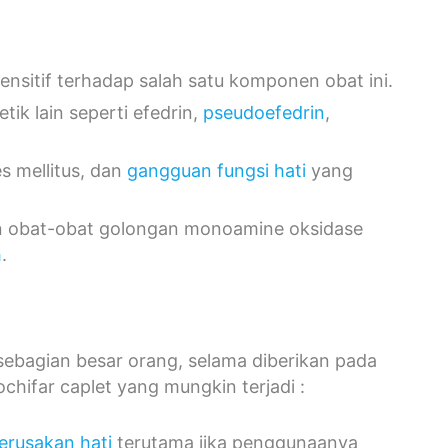
ensitif terhadap salah satu komponen obat ini.
ik lain seperti efedrin,
pseudoefedrin
,
es mellitus, dan
gangguan fungsi hati
yang
an obat-obat golongan monoamine oksidase
h
.
 sebagian besar orang, selama diberikan pada
chifar caplet yang mungkin terjadi :
erusakan hati
terutama jika penggunaanya