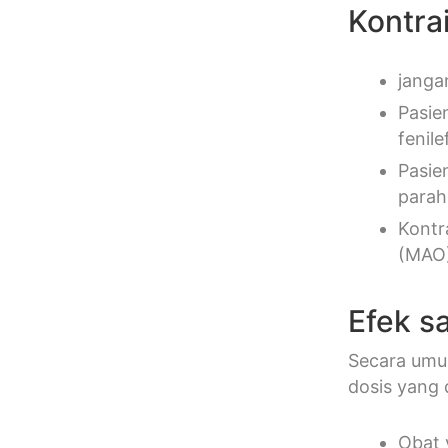
Kontra
janga
Pasie
fenil
Pasie
parah
Kontr
(MAO)
Efek s
Secara umum
dosis yang 
Obat 