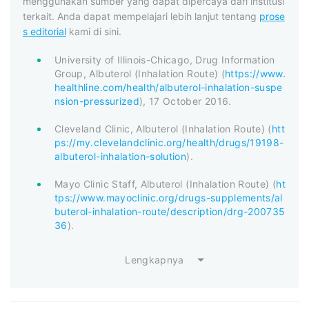
menggunakan sumber yang dapat dipercaya dari institusi
terkait. Anda dapat mempelajari lebih lanjut tentang
prose
s editorial
kami di sini.
University of Illinois-Chicago, Drug Information
Group, Albuterol (Inhalation Route) (
https://www.
healthline.com/health/albuterol-inhalation-suspe
nsion-pressurized
), 17 October 2016.
Cleveland Clinic, Albuterol (Inhalation Route) (
htt
ps://my.clevelandclinic.org/health/drugs/19198-
albuterol-inhalation-solution
).
Mayo Clinic Staff, Albuterol (Inhalation Route) (
ht
tps://www.mayoclinic.org/drugs-supplements/al
buterol-inhalation-route/description/drg-200735
36
).
Lengkapnya