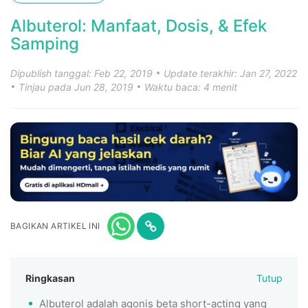
Albuterol: Manfaat, Dosis, & Efek
Samping
Dipublish tanggal: Feb 22, 2019
Update terakhir: Jan 27, 2022
Tinjau pada Jun 28, 2019
Waktu baca: 4 menit
BAGIKAN ARTIKEL INI
Ringkasan
Tutup
Albuterol adalah agonis beta short-acting yang