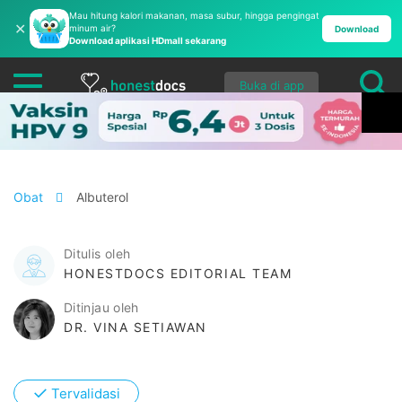
Mau hitung kalori makanan, masa subur, hingga pengingat
✕
minum air?
Download
Download aplikasi HDmall sekarang
Buka di app
Obat
Albuterol
Ditulis oleh
HONESTDOCS EDITORIAL TEAM
Ditinjau oleh
DR. VINA SETIAWAN
✓
Tervalidasi