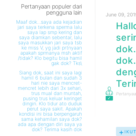
Pertanyaan populer dari
pengguna lain
June 09, 201
Maaf dok…saya ada kejadian
Hall
jari saya terkena sperma lalu
saya lap smp kering dan
ser
saya diamkan sebentar, lalu
saya masukkan jari saya tsb
dok.
ke miss V, yg jadi prtnyaan
apakah sprmanya msh aktif
/tidak? Klo begitu bisa hamil
dok.
gak dok? Tks\
deng
Siang dok, saat ini saya lagi
hamil 6 bulan dan sudah 3
Teri
hari nie saya mencret-
mencret lebih dari 3x sehari,
trus mual dan muntah,
Pertanyaan
pusing trus keluar keringet
dingin. Klo tidur ato duduk
perut saya sakit. Apakah
kondisi ini bisa berpengaruh
sama kehamilan saya dok?
ada apa dengan diri saya ya
dok? Terima kasih dok
IKUT