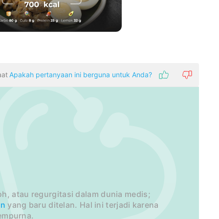
aat
Apakah pertanyaan ini berguna untuk Anda?
h, atau regurgitasi dalam dunia medis;
an
yang baru ditelan. Hal ini terjadi karena
empurna.