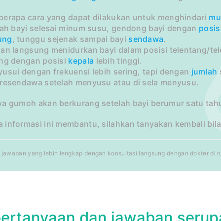
berapa cara yang dapat dilakukan untuk menghindari
mu
elah bayi selesai minum susu, gendong bayi dengan
posis
ung
, tunggu sejenak sampai bayi
sendawa
.
an langsung menidurkan bayi dalam posisi telentang/tel
ang dengan posisi
kepala
lebih tinggi.
usui dengan frekuensi lebih sering, tapi dengan
jumlah
eresendawa setelah menyusu atau di sela menyusu.
ya gumoh akan berkurang setelah bayi berumur satu tah
 informasi ini membantu, silahkan tanyakan kembali bil
jawaban yang lebih lengkap dengan konsultasi langsung dengan dokter di rum
pertanyaan dan jawaban serup