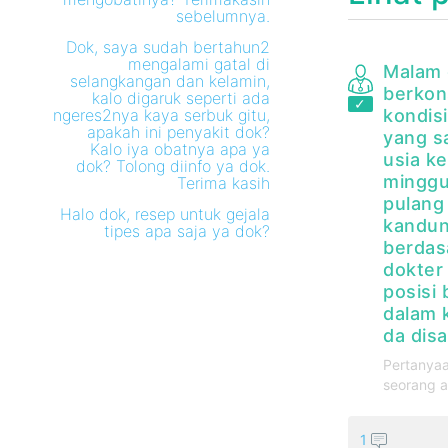
sebelumnya.
Dok, saya sudah bertahun2
mengalami gatal di
Malam 
selangkangan dan kelamin,
berkons
kalo digaruk seperti ada
ngeres2nya kaya serbuk gitu,
kondisi
apakah ini penyakit dok?
yang s
Kalo iya obatnya apa ya
usia k
dok? Tolong diinfo ya dok.
minggu
Terima kasih
pulang
Halo dok, resep untuk gejala
kandun
tipes apa saja ya dok?
berdas
dokter
posisi 
dalam 
da disa
Pertanyaa
seorang a
1