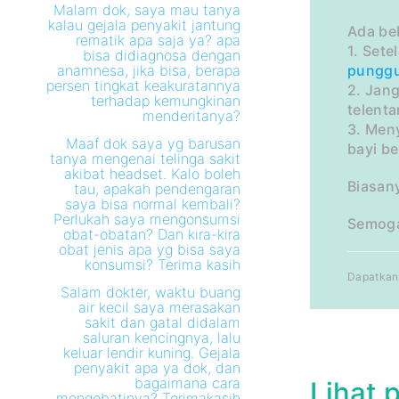
Malam dok, saya mau tanya
kalau gejala penyakit jantung
Ada be
rematik apa saja ya? apa
1. Set
bisa didiagnosa dengan
anamnesa, jika bisa, berapa
pungg
persen tingkat keakuratannya
2. Jang
terhadap kemungkinan
telent
menderitanya?
3. Meny
Maaf dok saya yg barusan
bayi b
tanya mengenai telinga sakit
akibat headset. Kalo boleh
Biasan
tau, apakah pendengaran
saya bisa normal kembali?
Perlukah saya mengonsumsi
Semoga
obat-obatan? Dan kira-kira
obat jenis apa yg bisa saya
konsumsi? Terima kasih
Dapatkan 
Salam dokter, waktu buang
air kecil saya merasakan
sakit dan gatal didalam
saluran kencingnya, lalu
keluar lendir kuning. Gejala
penyakit apa ya dok, dan
bagaimana cara
Lihat 
mengobatinya? Terimakasih