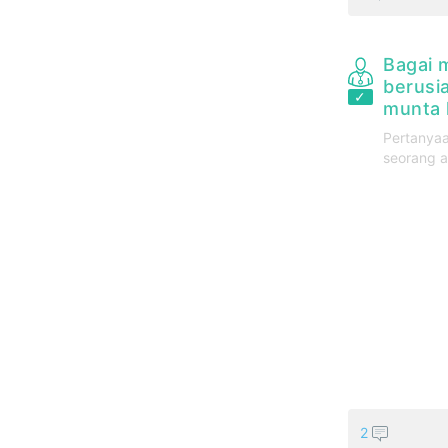
Bagai 
berusia
munta 
Pertanyaa
seorang a
2