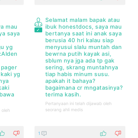
a
Selamat malam bapak atau
ya mau
ibuk honestdocs, saya mau
ya saya
bertanya saat ini anak saya
y
berusia 40 hri kalau siap
gu yg
menyusui slalu muntah dan
:Alden
bewrna putih kayak asi,
sblum nya jga ada tp gak
 pager
sering, skrang muntahnya
 kaki yg
tiap habis minum susu.
nya
apakah it bahaya?
kaki
bagaimana cr mngatasinya?
 bawa
terima kasih.
Pertanyaan ini telah dijawab oleh
seorang ahli medis
 oleh
1