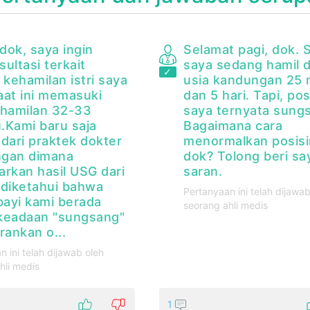
dok, saya ingin
Selamat pagi, dok. S
ultasi terkait
saya sedang hamil 
 kehamilan istri saya
usia kandungan 25
aat ini memasuki
dan 5 hari. Tapi, pos
ehamilan 32-33
saya ternyata sung
.Kami baru saja
Bagaimana cara
 dari praktek dokter
menormalkan posisi
gan dimana
dok? Tolong beri sa
arkan hasil USG dari
saran.
 diketahui bahwa
Pertanyaan ini telah dijawab
bayi kami berada
seorang ahli medis
keadaan "sungsang"
rankan o...
n ini telah dijawab oleh
hli medis
1