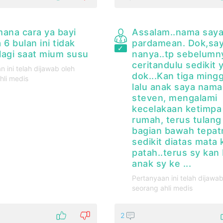
mana cara ya bayi
Assalam..nama say
 6 bulan ini tidak
pardamean. Dok,sa
lagi saat mium susu
nanya..tp sebelumn
ceritandulu sedikit 
n ini telah dijawab oleh
dok...Kan tiga ming
hli medis
lalu anak saya nama
steven, mengalami
kecelakaan ketimpa
rumah, terus tulang
bagian bawah tepat
sedikit diatas mata 
patah..terus sy kan
anak sy ke ...
Pertanyaan ini telah dijawab
seorang ahli medis
2