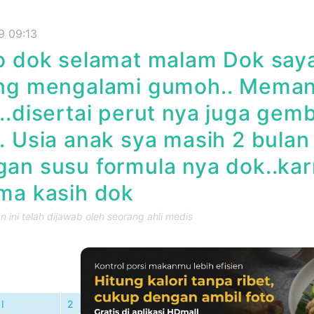
9 09:13
o dok selamat malam Dok say
ing mengalami gumoh.. Meman
..disertai perut nya juga gemb
. Usia anak sya masih 2 bulan
an susu formula nya dok..kar
ma kasih dok
 ini telah dijawab oleh seorang ahli medis
I
2