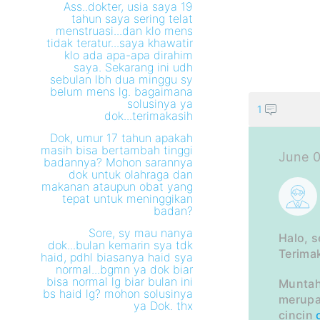
PER
Ass..dokter, usia saya 19
tahun saya sering telat
INI
menstruasi...dan klo mens
tidak teratur...saya khawatir
klo ada apa-apa dirahim
saya. Sekarang ini udh
sebulan lbh dua minggu sy
belum mens lg. bagaimana
solusinya ya
1
dok...terimakasih
Dok, umur 17 tahun apakah
masih bisa bertambah tinggi
June 0
badannya? Mohon sarannya
dok untuk olahraga dan
makanan ataupun obat yang
tepat untuk meninggikan
badan?
Sore, sy mau nanya
Halo, 
dok...bulan kemarin sya tdk
Terima
haid, pdhl biasanya haid sya
normal...bgmn ya dok biar
bisa normal lg biar bulan ini
Muntah 
bs haid lg? mohon solusinya
merupa
ya Dok. thx
cincin