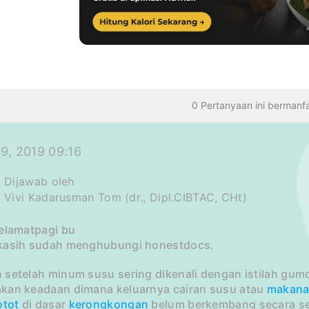
TANYAAN
0 Pertanyaan ini bermanf
9, 2019 09:16
Dijawab oleh
Vivi Kadarusman Tom (dr., Dipl.CIBTAC, CHt)
selamatpagi bu
kasih sudah menghubungi honestdocs.
setelah minum susu sering dikenali dengan istilah gumo
kan keadaan dimana keluarnya cairan susu atau
makan
otot
di dasar
kerongkongan
belum berkembang secara s