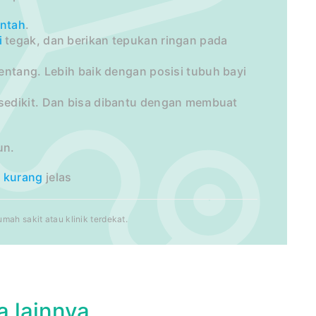
ntah
.
i
tegak, dan berikan tepukan ringan pada
entang. Lebih baik dengan posisi tubuh bayi
sedikit. Dan bisa dibantu dengan membuat
un.
a
kurang
jelas
ah sakit atau klinik terdekat.
a lainnya