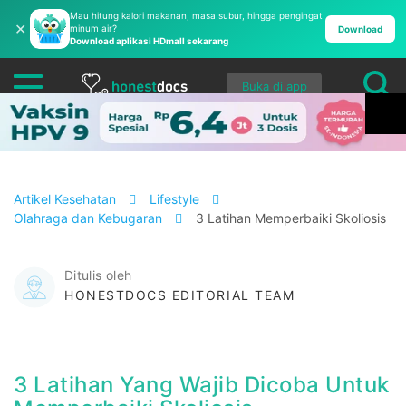
Mau hitung kalori makanan, masa subur, hingga pengingat
✕
minum air?
Download
Download aplikasi HDmall sekarang
Buka di app
Artikel Kesehatan
Lifestyle
Olahraga dan Kebugaran
3 Latihan Memperbaiki Skoliosis
Ditulis oleh
HONESTDOCS EDITORIAL TEAM
3 Latihan Yang Wajib Dicoba Untuk