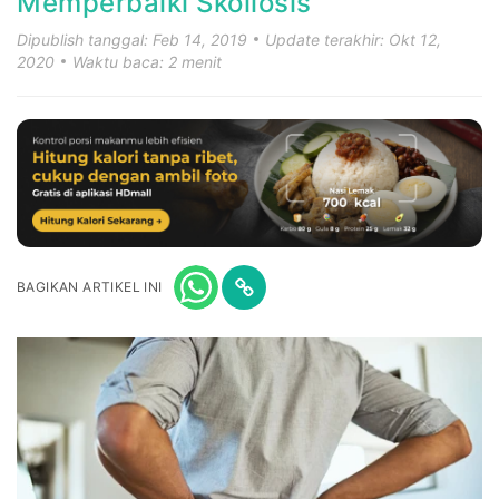
Memperbaiki Skoliosis
Dipublish tanggal: Feb 14, 2019
Update terakhir: Okt 12,
2020
Waktu baca: 2 menit
BAGIKAN ARTIKEL INI