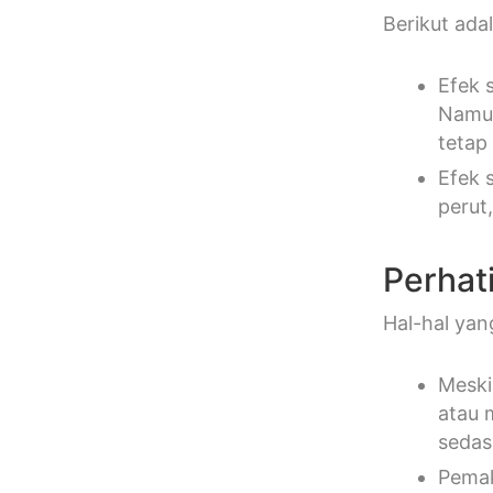
Berikut ada
Efek 
Namun
tetap
Efek 
perut,
Perhat
Hal-hal yan
Meski
atau 
sedasi
Pemak