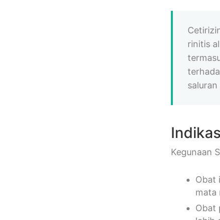
Cetiriz
rinitis 
termasu
terhada
saluran
Indikas
Kegunaan Si
Obat 
mata 
Obat 