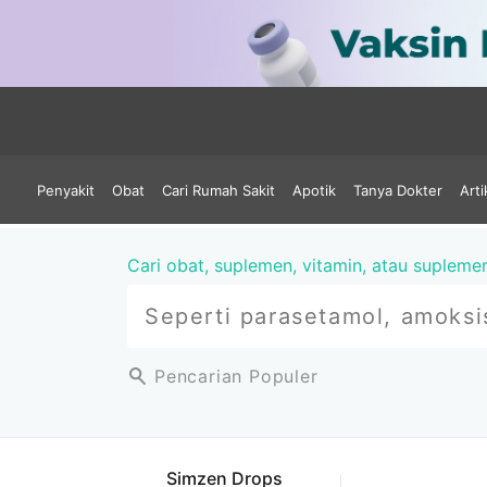
Penyakit
Obat
Cari Rumah Sakit
Apotik
Tanya Dokter
Arti
Cari obat, suplemen, vitamin, atau supleme
Pencarian Populer
Simzen Drops