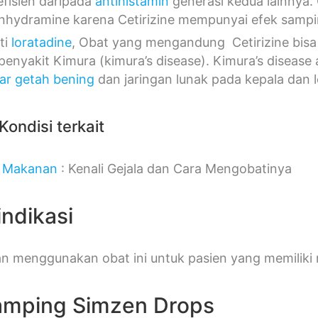
 efisien daripada
antihistamin
generasi kedua lainnya. O
nhydramine karena Cetirizine mempunyai efek sampin
ti
loratadine
, Obat yang mengandung Cetirizine bisa
penyakit Kimura (kimura’s disease). Kimura’s diseas
jar getah bening
dan jaringan lunak pada kepala dan l
Kondisi terkait
i Makanan
: Kenali Gejala dan Cara Mengobatinya
indikasi
n menggunakan obat ini untuk pasien yang memiliki ri
amping Simzen Drops