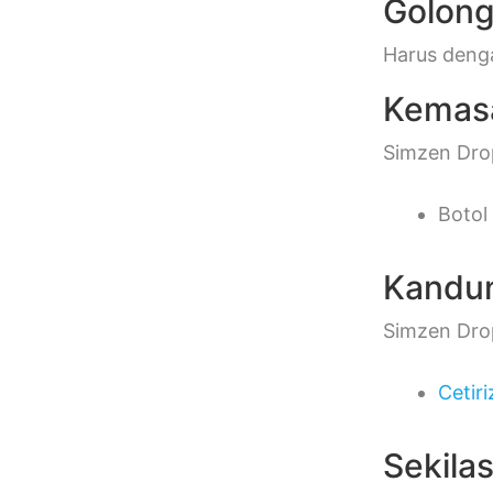
Golon
Harus deng
Kemas
Simzen Dro
Botol
Kandu
Simzen Drop
Cetiri
Sekila