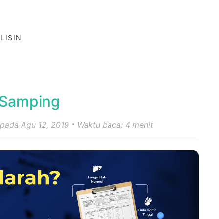
LISIN
k Samping
 pada Agu 12, 2019
Waktu baca: 4 menit