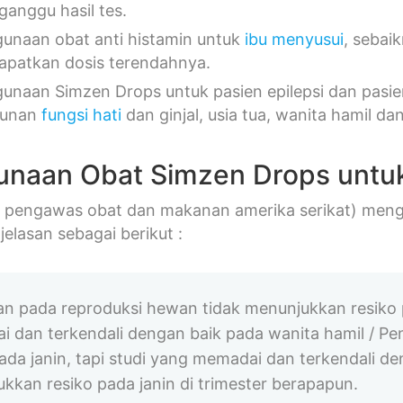
anggu hasil tes.
unaan obat anti histamin untuk
ibu menyusui
, sebai
patkan dosis terendahnya.
unaan Simzen Drops untuk pasien epilepsi dan pasie
runan
fungsi hati
dan ginjal, usia tua, wanita hamil da
naan Obat Simzen Drops untuk
 pengawas obat dan makanan amerika serikat) mengk
elasan sebagai berikut :
ian pada reproduksi hewan tidak menunjukkan resiko 
 dan terkendali dengan baik pada wanita hamil / Pe
ada janin, tapi studi yang memadai dan terkendali de
kkan resiko pada janin di trimester berapapun.