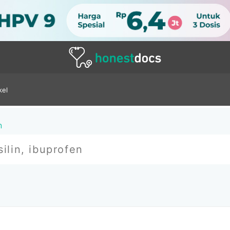
kel
n