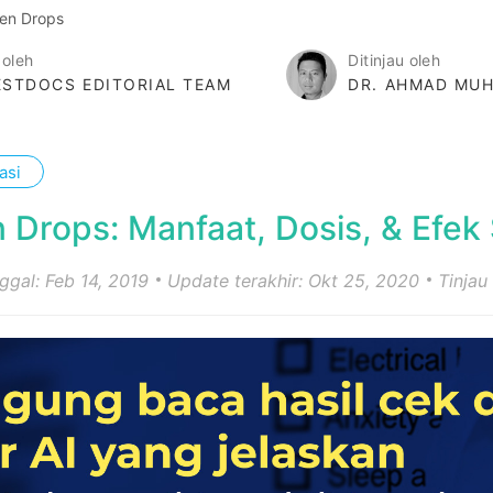
en Drops
 oleh
Ditinjau oleh
STDOCS EDITORIAL TEAM
DR. AHMAD MUH
asi
 Drops: Manfaat, Dosis, & Efe
nggal: Feb 14, 2019
Update terakhir: Okt 25, 2020
Tinjau