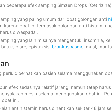
lah beberapa efek samping Simzen Drops (Cetirizine)
samping yang paling umum dari obat golongan anti
h
 karena obat ini termasuk golongan anti histamin non
 harus diwaspadai.
samping yang lain misalnya mengantuk, insomnia, kel
 batuk, diare, epistaksis,
bronkospasme
, mual, munt
ian
g perlu diperhatikan pasien selama menggunakan oba
pun efek sedasinya relatif jarang, namun tetap har
menyalakan mesin selama menggunakan obat ini. Pe
 obat ini.
aian antihistamin harus dihentikan sekitar 48 jam s