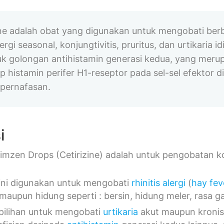
ine adalah obat yang digunakan untuk mengobati berbag
alergi seasonal, konjungtivitis, pruritus, dan urtikaria 
k golongan antihistamin generasi kedua, yang merup
p histamin perifer H1-reseptor pada sel-sel efektor 
 pernafasan.
i
mzen Drops (Cetirizine) adalah untuk pengobatan kon
ini digunakan untuk mengobati
rhinitis alergi
(
hay fev
maupun hidung seperti : bersin, hidung meler, rasa g
pilihan untuk mengobati
urtikaria
akut maupun kronis