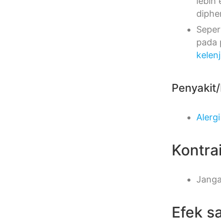
lebih
diphe
Seper
pada 
kelen
Penyakit/
Alerg
Kontra
Janga
Efek s