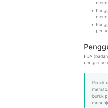
mengg
Pengg
menda
Pengg
penu
Penggu
FDA (badan
dengan penj
Penelit
memadai
buruk p
menunju