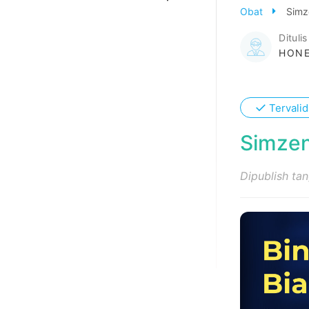
Obat
Simz
Ditulis
HONE
✓
Tervalid
Simzen
Dipublish ta