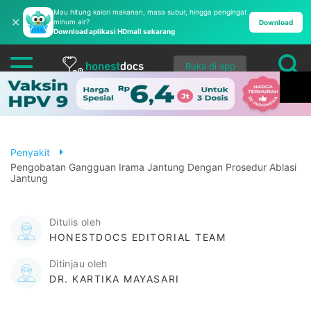
Mau hitung kalori makanan, masa subur, hingga pengingat
✕
minum air?
Download
Download aplikasi HDmall sekarang
Buka di app
Penyakit
Pengobatan Gangguan Irama Jantung Dengan Prosedur Ablasi
Jantung
Ditulis oleh
HONESTDOCS EDITORIAL TEAM
Ditinjau oleh
DR. KARTIKA MAYASARI