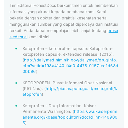
Tim Editorial HonestDocs berkomitmen untuk memberikan
informasi yang akurat kepada pembaca kami. Kami
bekerja dengan dokter dan praktisi kesehatan serta
menggunakan sumber yang dapat dipercaya dari institusi
terkait. Anda dapat mempelajari lebih lanjut tentang
prose
s editorial
kami di sini.
Ketoprofen – ketoprofen capsule: Ketoprofen-
ketoprofen capsule, extended release. (2015).
(
http://dailymed.nlm.nih.gov/dailymed/drugInfo.
cfm?setid=198a4140-f4c0-4478-9157-ee1d68d
0bb96
)
KETOPROFEN. Pusat Informasi Obat Nasional
(PIO Nas). (
http://pionas.pom.go.id/monografi/k
etoprofen
)
Ketoprofen - Drug Information. Kaiser
Permanente Washington. (
https://wa.kaiserperm
anente.org/kbase/topic.jhtml?docId=hn-140900
5
)