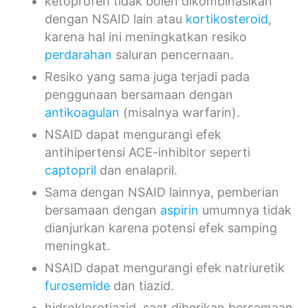
ketoprofen tidak boleh dikombinasikan
dengan NSAID lain atau
kortikosteroid
,
karena hal ini meningkatkan resiko
perdarahan
saluran pencernaan.
Resiko yang sama juga terjadi pada
penggunaan bersamaan dengan
antikoagulan
(misalnya warfarin).
NSAID dapat mengurangi efek
antihipertensi ACE-inhibitor seperti
captopril
dan enalapril.
Sama dengan NSAID lainnya, pemberian
bersamaan dengan
aspirin
umumnya tidak
dianjurkan karena potensi efek samping
meningkat.
NSAID dapat mengurangi efek natriuretik
furosemide
dan tiazid.
hidroklorotiazid, saat diberikan bersamaan