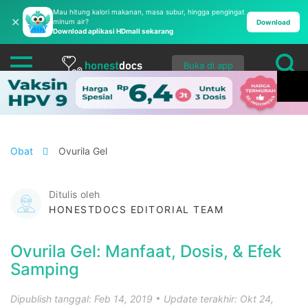
Mau hitung kalori makanan, masa subur, hingga pengingat
✕
minum air?
Download
Download aplikasi HDmall sekarang
Buka di app
Obat
Ovurila Gel
Ditulis oleh
HONESTDOCS EDITORIAL TEAM
Ovurila Gel: Manfaat, Dosis, & Efek
Samping
Dipublish tanggal: Feb 14, 2019
Update terakhir: Okt 24,