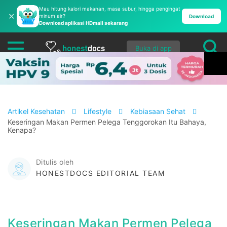
Mau hitung kalori makanan, masa subur, hingga pengingat
✕
minum air?
Download
Download aplikasi HDmall sekarang
Buka di app
Artikel Kesehatan
Lifestyle
Kebiasaan Sehat
Keseringan Makan Permen Pelega Tenggorokan Itu Bahaya,
Kenapa?
Ditulis oleh
HONESTDOCS EDITORIAL TEAM
Keseringan Makan Permen Pelega