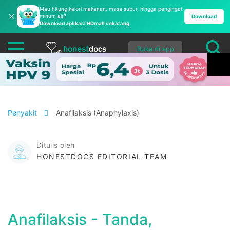
Mau hitung kalori makanan, masa subur, hingga pengingat
✕
minum air?
Download
Download aplikasi HDmall sekarang
Buka di app
Penyakit
Anafilaksis (Anaphylaxis)
Ditulis oleh
HONESTDOCS EDITORIAL TEAM
Anafilaksis - Tanda,