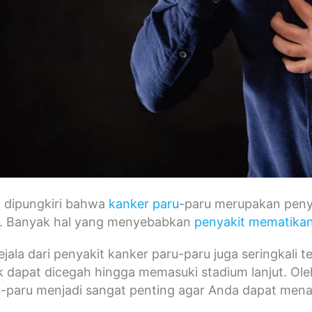
t dipungkiri bahwa
kanker paru
-paru merupakan pen
. Banyak hal yang menyebabkan
penyakit mematika
 gejala dari penyakit kanker paru-paru juga seringkal
k dapat dicegah hingga memasuki stadium lanjut. Oleh
-paru menjadi sangat penting agar Anda dapat menang