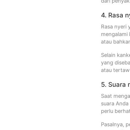
dari penyak
4. Rasa n
Rasa nyeri
mengalami k
atau bahkan
Selain kank
yang diseba
atau terta
5. Suara
Saat mengal
suara Anda 
perlu berha
Pasalnya, p