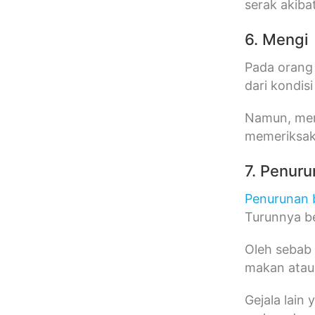
serak akiba
6. Mengi
Pada orang
dari kondis
Namun, meng
memeriksak
7. Penur
Penurunan 
Turunnya b
Oleh sebab 
makan atau 
Gejala lain