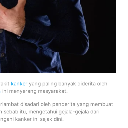
yakit
kanker
yang paling banyak diderita oleh
n
ini menyerang masyarakat.
i terlambat disadari oleh penderita yang membuat
 sebab itu, mengetahui gejala-gejala dari
ani kanker ini sejak dini.