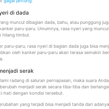
it
gagal jantung
.
yeri di dada
 yang muncul dibagian dada, bahu, atau punggung j
anker paru-paru. Umumnya, rasa nyeri yang muncul ber
 hilang timbul.
er paru-paru, rasa nyeri di bagian dada juga bisa men
bkan oleh kanker paru-paru akan terasa semakin ber
wa.
 menjadi serak
ami radang di saluran pernapasan, maka suara Anda a
berubah menjadi serak secara tiba-tiba dan berlang
ti-hati dengan kondisi tersebut.
erubahan yang terjadi bisa menjadi tanda dari adany