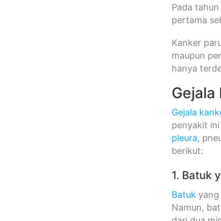
Pada tahun
pertama seb
Kanker paru
maupun peng
hanya terde
Gejala
Gejala kank
penyakit ini
pleura
, pne
berikut:
1. Batuk 
Batuk
yang 
Namun, batu
dari dua m