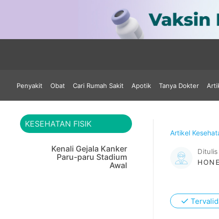
Penyakit
Obat
Cari Rumah Sakit
Apotik
Tanya Dokter
Arti
KESEHATAN FISIK
Artikel Keseha
Kenali Gejala Kanker
Ditulis
Paru-paru Stadium
HONE
Awal
✓
Tervalid