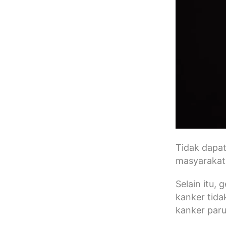
Tidak dapa
masyarakat
Selain itu,
kanker tida
kanker paru