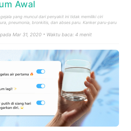
ium Awal
jala yang muncul dari penyakit ini tidak memiliki ciri
leura, pneumonia, bronkitis, dan abses paru. Kanker paru-paru
 pada Mar 31, 2020
Waktu baca: 4 menit