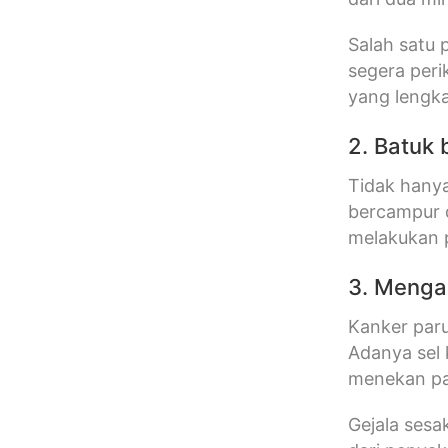
Salah satu 
segera peri
yang lengka
2. Batuk
Tidak hanya
bercampur d
melakukan 
3. Menga
Kanker paru
Adanya sel
menekan pa
Gejala sesa