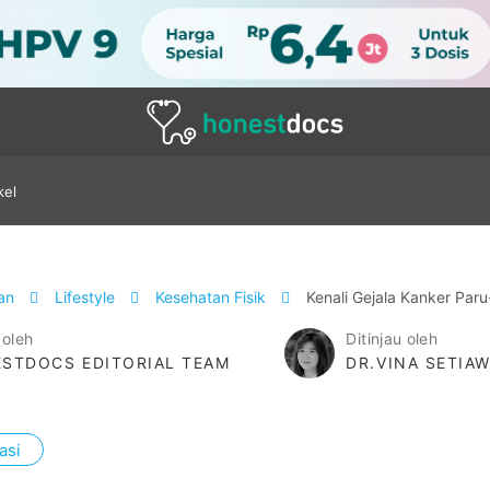
kel
tan
Lifestyle
Kesehatan Fisik
Kenali Gejala Kanker Par
 oleh
Ditinjau oleh
STDOCS EDITORIAL TEAM
DR.VINA SETIA
asi