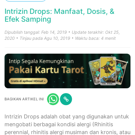
Intrizin Drops: Manfaat, Dosis, &
Efek Samping
Dipublish tanggal: Feb 14, 2019
Update terakhir: Okt 25,
2020
Tinjau pada Agu 10, 2019
Waktu baca: 4 menit
BAGIKAN ARTIKEL INI
Intrizin Drops adalah obat yang digunakan untuk
mengobati berbagai kondisi alergi (Rhinitis
perennial, rhinitis alergi musiman dan kronis, atau