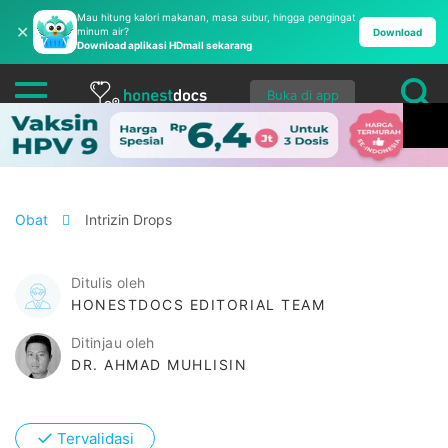
Mau hitung kalori makanan, masa subur, hingga pengingat
✕
minum air?
Download
Download aplikasi HDmall sekarang
Buka di app
Obat
Intrizin Drops
Ditulis oleh
HONESTDOCS EDITORIAL TEAM
Ditinjau oleh
DR. AHMAD MUHLISIN
✓
Tervalidasi