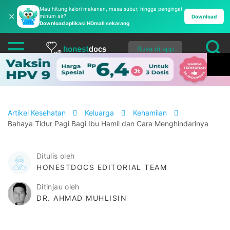
Mau hitung kalori makanan, masa subur, hingga pengingat
✕
minum air?
Download
Download aplikasi HDmall sekarang
Buka di app
Artikel Kesehatan
Keluarga
Kehamilan
Bahaya Tidur Pagi Bagi Ibu Hamil dan Cara Menghindarinya
Ditulis oleh
HONESTDOCS EDITORIAL TEAM
Ditinjau oleh
DR. AHMAD MUHLISIN