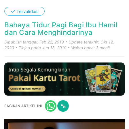
✓
Tervalidasi
Bahaya Tidur Pagi Bagi Ibu Hamil
dan Cara Menghindarinya
Dipublish tanggal: Feb 22, 2019
Update terakhir: Okt 12,
2020
Tinjau pada Jun 13, 2019
Waktu baca: 3 menit
BAGIKAN ARTIKEL INI