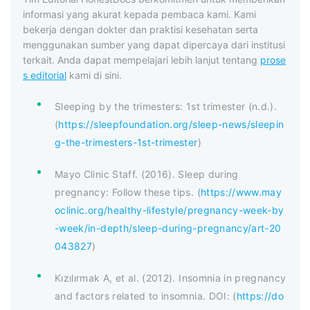
informasi yang akurat kepada pembaca kami. Kami
bekerja dengan dokter dan praktisi kesehatan serta
menggunakan sumber yang dapat dipercaya dari institusi
terkait. Anda dapat mempelajari lebih lanjut tentang
prose
s editorial
kami di sini.
Sleeping by the trimesters: 1st trimester (n.d.).
(
https://sleepfoundation.org/sleep-news/sleepin
g-the-trimesters-1st-trimester
)
Mayo Clinic Staff. (2016). Sleep during
pregnancy: Follow these tips. (
https://www.may
oclinic.org/healthy-lifestyle/pregnancy-week-by
-week/in-depth/sleep-during-pregnancy/art-20
043827
)
Kızılırmak A, et al. (2012). Insomnia in pregnancy
and factors related to insomnia. DOI: (
https://do