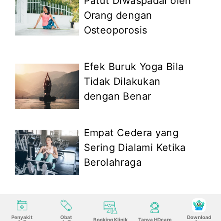
Patut Diwaspadai oleh
Orang dengan
Osteoporosis
Efek Buruk Yoga Bila
Tidak Dilakukan
dengan Benar
Empat Cedera yang
Sering Dialami Ketika
Berolahraga
Penyakit
Obat
Download
Booking Klinik
Tanya HDcare