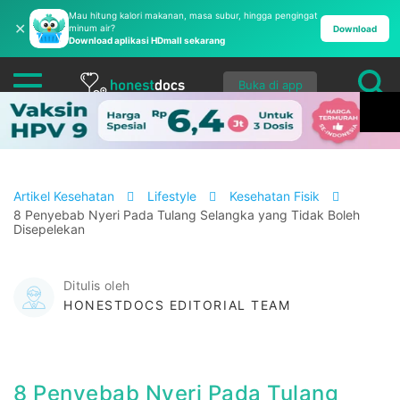
Mau hitung kalori makanan, masa subur, hingga pengingat
✕
minum air?
Download
Download aplikasi HDmall sekarang
Buka di app
Artikel Kesehatan
Lifestyle
Kesehatan Fisik
8 Penyebab Nyeri Pada Tulang Selangka yang Tidak Boleh
Disepelekan
Ditulis oleh
HONESTDOCS EDITORIAL TEAM
8 Penyebab Nyeri Pada Tulang