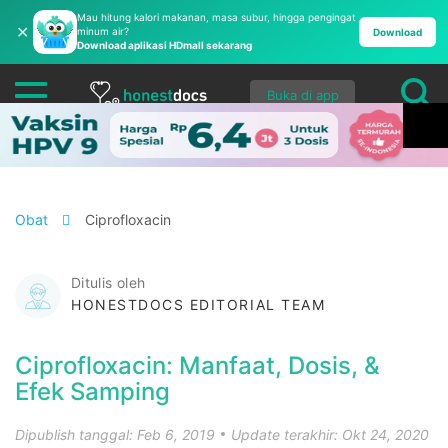
Mau hitung kalori makanan, masa subur, hingga pengingat
✕
minum air?
Download
Download aplikasi HDmall sekarang
Buka di app
Obat
Ciprofloxacin
Ditulis oleh
HONESTDOCS EDITORIAL TEAM
Ciprofloxacin: Manfaat, Dosis, &
Efek Samping
Dipublish tanggal: Feb 6, 2019
Update terakhir: Okt 24, 2020