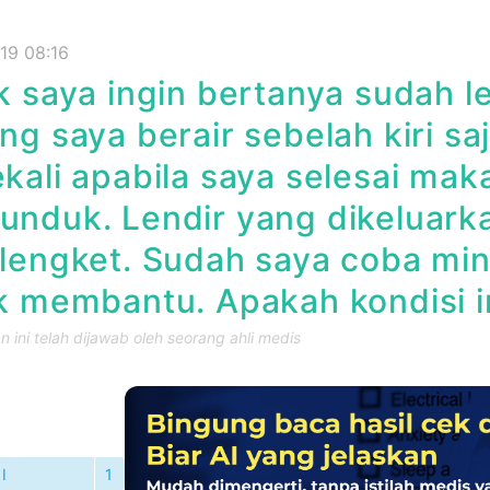
19 08:16
saya ingin bertanya sudah leb
ng saya berair sebelah kiri saj
kali apabila saya selesai mak
nduk. Lendir yang dikeluarka
lengket. Sudah saya coba min
k membantu. Apakah kondisi 
 ini telah dijawab oleh seorang ahli medis
I
1