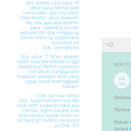
PER
Ass..dokter, usia saya 19
tahun saya sering telat
INI
menstruasi...dan klo mens
tidak teratur...saya khawatir
klo ada apa-apa dirahim
saya. Sekarang ini udh
sebulan lbh dua minggu sy
belum mens lg. bagaimana
solusinya ya
1
dok...terimakasih
Dok, umur 17 tahun apakah
masih bisa bertambah tinggi
March 
badannya? Mohon sarannya
dok untuk olahraga dan
makanan ataupun obat yang
tepat untuk meninggikan
badan?
Sore, sy mau nanya
Selama
dok...bulan kemarin sya tdk
haid, pdhl biasanya haid sya
Terima
normal...bgmn ya dok biar
bisa normal lg biar bulan ini
bs haid lg? mohon solusinya
Keluar
ya Dok. thx
upaya