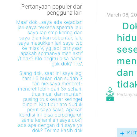
Pertanyaan populer dari
pengguna lain
March 06, 20
Maaf dok…saya ada kejadian
Dok 
jari saya terkena sperma lalu
saya lap smp kering dan
hidu
saya diamkan sebentar, lalu
saya masukkan jari saya tsb
sese
ke miss V, yg jadi prtnyaan
apakah sprmanya msh aktif
/tidak? Klo begitu bisa hamil
menu
gak dok? Tks\
dan 
Siang dok, saat ini saya lagi
hamil 6 bulan dan sudah 3
tida
hari nie saya mencret-
mencret lebih dari 3x sehari,
trus mual dan muntah,
Pertanyaan
pusing trus keluar keringet
dingin. Klo tidur ato duduk
perut saya sakit. Apakah
kondisi ini bisa berpengaruh
sama kehamilan saya dok?
ada apa dengan diri saya ya
dok? Terima kasih dok
IKUT