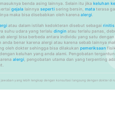
masuknya benda asing lainnya. Selain itu jika
keluhan
ke
sertai
gejala
lainnya
seperti
sering bersin,
mata
terasa ga
inya maka bisa disebabkan oleh karena
alergi
.
ergi
atau dalam istilah kedokteran disebut sebagai
rinitis
ya suhu udara yang terlalu
dingin
atau terlalu panas, de
ab alergi bisa berbeda antara individu yang satu deng
 anda benar karena alergi atau karena sebab lainnya ma
ng oleh dokter sehingga bisa dilakukan
pemeriksaan
fisi
 dengan keluhan yang anda alami. Pengobatan tergantu
karena
alergi
, pengobatan utama dan yang terpenting a
t.
jawaban yang lebih lengkap dengan konsultasi langsung dengan dokter di rum