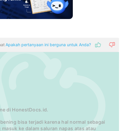
aat
Apakah pertanyaan ini berguna untuk Anda?
ne di HonestDocs.id.
ening bisa terjadi karena hal normal sebagai
masuk ke dalam saluran napas atas atau