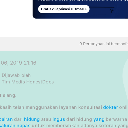
TANYAAN
0 Pertanyaan ini bermanf
06, 2019 21:16
Dijawab oleh
Tim Medis HonestDocs
t siang.
 kasih telah menggunakan layanan konsultasi
dokter
onli
cairan
dari
hidung
atau
ingus
dari hidung
yang
berwarna b
saluran
napas
untuk membersihkan adanya kotoran yang 