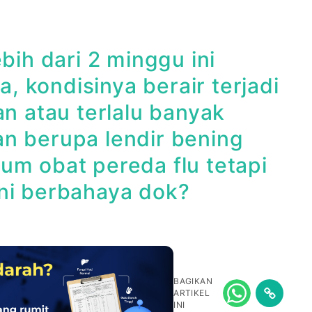
ih dari 2 minggu ini
a, kondisinya berair terjadi
an atau terlalu banyak
n berupa lendir bening
um obat pereda flu tetapi
ini berbahaya dok?
BAGIKAN
ARTIKEL
INI