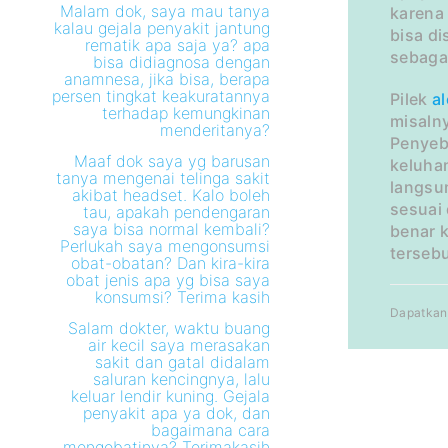
Malam dok, saya mau tanya
karena 
kalau gejala penyakit jantung
bisa di
rematik apa saja ya? apa
sebaga
bisa didiagnosa dengan
anamnesa, jika bisa, berapa
persen tingkat keakuratannya
Pilek
al
terhadap kemungkinan
misaln
menderitanya?
Penyeb
Maaf dok saya yg barusan
keluhan
tanya mengenai telinga sakit
langsu
akibat headset. Kalo boleh
sesuai
tau, apakah pendengaran
saya bisa normal kembali?
benar 
Perlukah saya mengonsumsi
tersebu
obat-obatan? Dan kira-kira
obat jenis apa yg bisa saya
konsumsi? Terima kasih
Dapatkan 
Salam dokter, waktu buang
air kecil saya merasakan
sakit dan gatal didalam
saluran kencingnya, lalu
keluar lendir kuning. Gejala
penyakit apa ya dok, dan
bagaimana cara
mengobatinya? Terimakasih