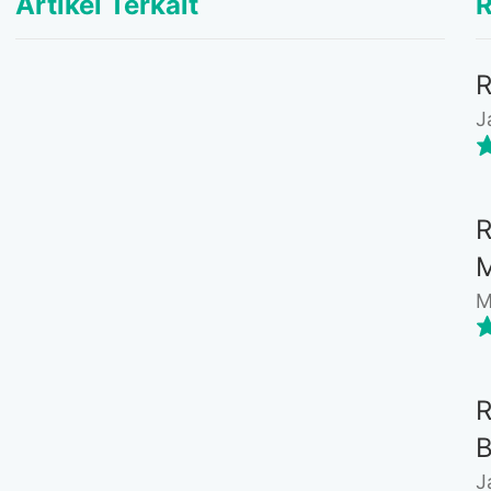
Artikel Terkait
R
J
M
J