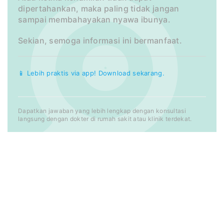
dipertahankan, maka paling tidak jangan
sampai membahayakan nyawa ibunya.
Sekian, semoga informasi ini bermanfaat.
📱 Lebih praktis via app! Download sekarang.
Dapatkan jawaban yang lebih lengkap dengan konsultasi
langsung dengan dokter di rumah sakit atau klinik terdekat.