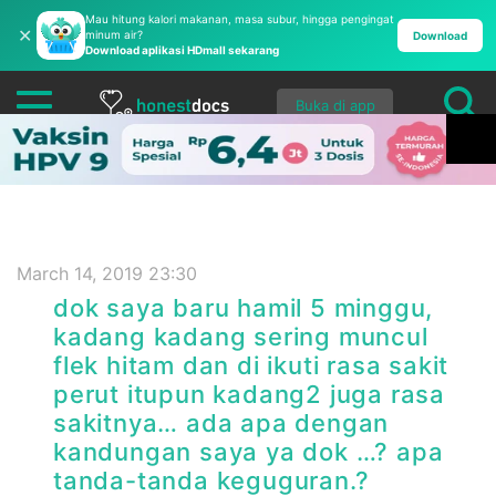
Mau hitung kalori makanan, masa subur, hingga pengingat
✕
minum air?
Download
Download aplikasi HDmall sekarang
Buka di app
March 14, 2019 23:30
dok saya baru hamil 5 minggu,
kadang kadang sering muncul
flek hitam dan di ikuti rasa sakit
perut itupun kadang2 juga rasa
sakitnya… ada apa dengan
kandungan saya ya dok …? apa
tanda-tanda keguguran.?