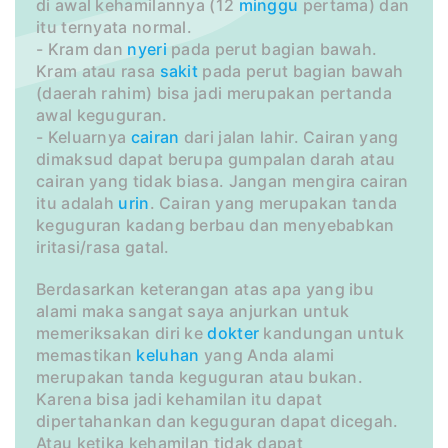
di awal kehamilannya (12
minggu
pertama) dan
itu ternyata normal.
- Kram dan
nyeri
pada perut bagian bawah.
Kram atau rasa
sakit
pada perut bagian bawah
(daerah rahim) bisa jadi merupakan pertanda
awal keguguran.
- Keluarnya
cairan
dari jalan lahir. Cairan yang
dimaksud dapat berupa gumpalan darah atau
cairan yang tidak biasa. Jangan mengira cairan
itu adalah
urin
. Cairan yang merupakan tanda
keguguran kadang berbau dan menyebabkan
iritasi/rasa gatal.
Berdasarkan keterangan atas apa yang ibu
alami maka sangat saya anjurkan untuk
memeriksakan diri ke
dokter
kandungan untuk
memastikan
keluhan
yang Anda alami
merupakan tanda keguguran atau bukan.
Karena bisa jadi kehamilan itu dapat
dipertahankan dan keguguran dapat dicegah.
Atau ketika kehamilan tidak dapat